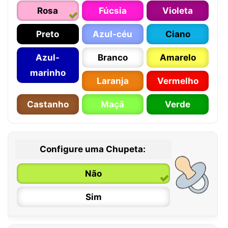
Rosa
Fúcsia
Violeta
Preto
Azul-céu
Ciano
Azul-
Branco
Amarelo
marinho
Laranja
Vermelho
Castanho
Maçã
Verde
Configure uma Chupeta:
Não
Sim