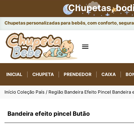
Chupetas, bod
Chupetas personalizadas para bebês, com conforto, seguran

INICIAL
CHUPETA
PRENDEDOR
CAIXA
BO
Início
Coleção País / Região
Bandeira Efeito Pincel
Bandeira e
Bandeira efeito pincel Butão