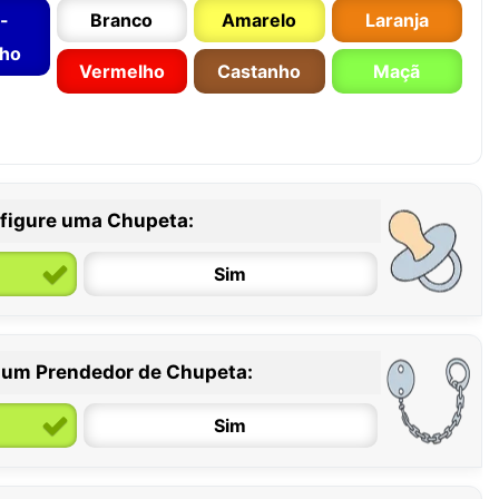
-
Branco
Amarelo
Laranja
nho
Vermelho
Castanho
Maçã
figure uma Chupeta:
Sim
 um Prendedor de Chupeta:
6 / 36 meses
Sim