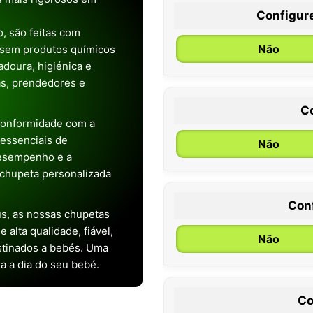
Configur
, são feitas com
Não
 sem produtos químicos
doura, higiénica e
as, prendedores e
C
conformidade com a
s essenciais de
Não
desempenho e a
chupeta personalizada
Con
s, as nossas chupetas
0 / 6 meses
alta qualidade, fiável,
Não
stinados a bebés. Uma
ia a dia do seu bebé.
Co