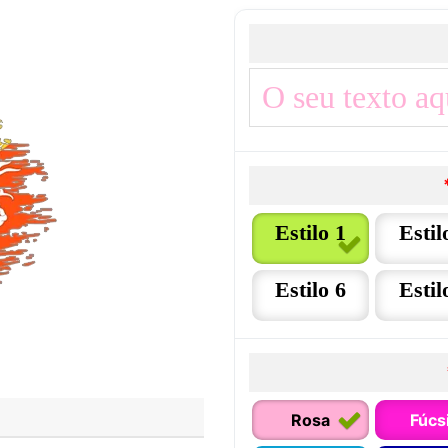
Estilo 1
Estil
Estilo 6
Estil
Rosa
Fúcs