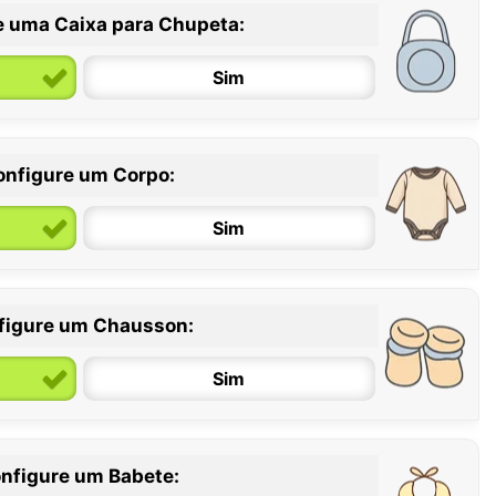
e uma Caixa para Chupeta:
Sim
onfigure um Corpo:
Sim
figure um Chausson:
6 / 12 meses
12 / 18 meses
Sim
nfigure um Babete: