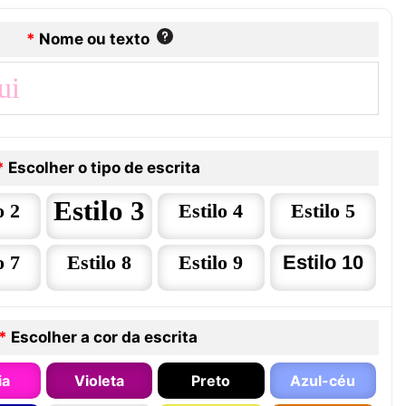
*
Nome ou texto
*
Escolher o tipo de escrita
Estilo 3
o 2
Estilo 4
Estilo 5
o 7
Estilo 8
Estilo 9
Estilo 10
*
Escolher a cor da escrita
ia
Violeta
Preto
Azul-céu