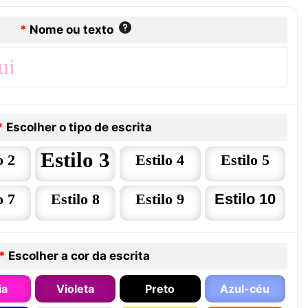
*
Nome ou texto
*
Escolher o tipo de escrita
Estilo 3
o 2
Estilo 4
Estilo 5
o 7
Estilo 8
Estilo 9
Estilo 10
*
Escolher a cor da escrita
ia
Violeta
Preto
Azul-céu