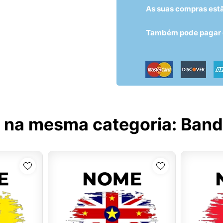
As suas compras est
Também pode pagar c
 na mesma categoria:
Bande