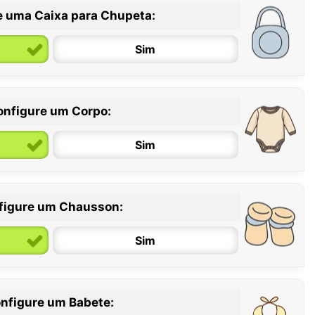
e uma Caixa para Chupeta:
Sim
onfigure um Corpo:
Sim
figure um Chausson:
6 / 12 meses
12 / 18 meses
Sim
nfigure um Babete: