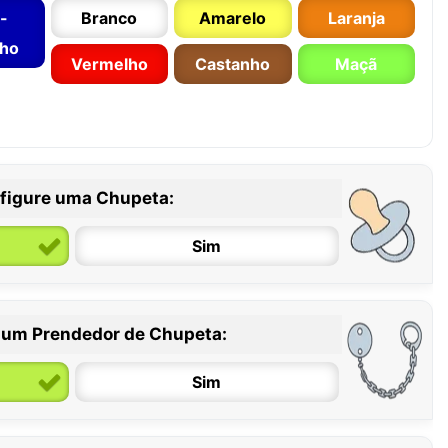
-
Branco
Amarelo
Laranja
nho
Vermelho
Castanho
Maçã
figure uma Chupeta:
Sim
 um Prendedor de Chupeta:
6 / 36 meses
Sim