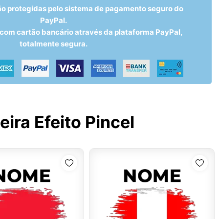
ão protegidas pelo sistema de pagamento seguro do
PayPal.
om cartão bancário através da plataforma PayPal,
totalmente segura.
ira Efeito Pincel