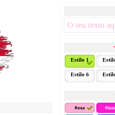
Estilo 1
Estil
Estilo 6
Estil
Rosa
Fúcs