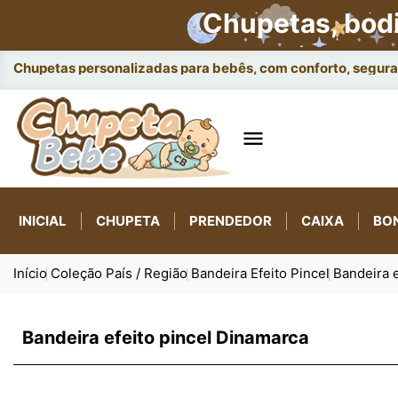
Chupetas, bod
Chupetas personalizadas para bebês, com conforto, seguran

INICIAL
CHUPETA
PRENDEDOR
CAIXA
BO
Início
Coleção País / Região
Bandeira Efeito Pincel
Bandeira 
Bandeira efeito pincel Dinamarca