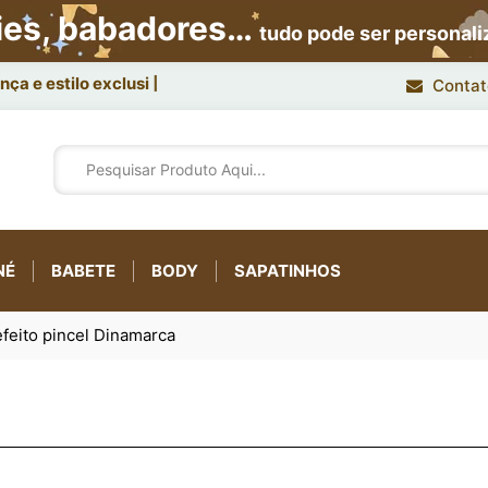
ies, babadores…
tudo pode ser personal
ça e estilo exclusivo.
Contat
NÉ
BABETE
BODY
SAPATINHOS
efeito pincel Dinamarca