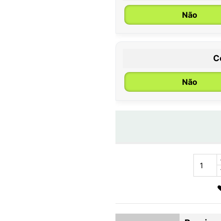
Não
C
Não