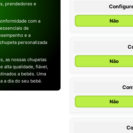
as, prendedores e
Configur
Não
conformidade com a
s essenciais de
desempenho e a
chupeta personalizada
C
s, as nossas chupetas
Não
alta qualidade, fiável,
stinados a bebés. Uma
ia a dia do seu bebé.
Con
0 / 6 meses
Não
Co