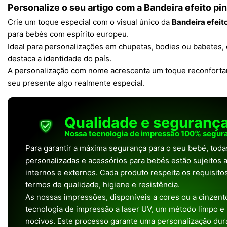
Personalize o seu artigo com a Bandeira efeito p
Crie um toque especial com o visual único da
Bandeira efeit
para bebés com espírito europeu.
Ideal para personalizações em chupetas, bodies ou babetes
destaca a identidade do país.
A personalização com nome acrescenta um toque reconfortan
seu presente algo realmente especial.
Qualidade e seguranç
Nossa tecnologia de impressão 100% segura
Para garantir a máxima segurança para o seu bebé, tod
personalizadas e acessórios para bebés estão sujeitos a
internos e externos. Cada produto respeita os requisit
termos de qualidade, higiene e resistência.
As nossas impressões, disponíveis a cores ou a cinzento
tecnologia de impressão a laser UV, um método limpo e
nocivos. Este processo garante uma personalização dura