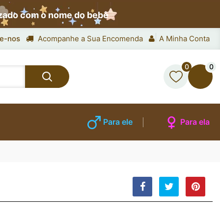
izado com o nome do bebê
e-nos
Acompanhe a Sua Encomenda
A Minha Conta
0
0
Para ele
Para ela