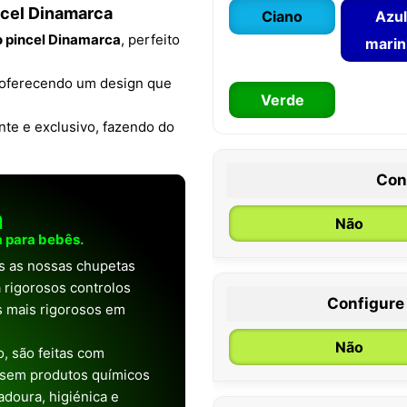
incel Dinamarca
Ciano
Azul
o pincel Dinamarca
, perfeito
mari
, oferecendo um design que
Verde
te e exclusivo, fazendo do
Con
a
Não
 para bebês.
as as nossas chupetas
 rigorosos controlos
Configure
os mais rigorosos em
0 / 6 meses
Não
, são feitas com
 sem produtos químicos
doura, higiénica e