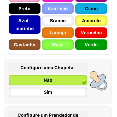
Preto
Azul-céu
Ciano
Azul-
Branco
Amarelo
marinho
Laranja
Vermelho
Castanho
Maçã
Verde
Configure uma Chupeta:
Não
Sim
Configure um Prendedor de