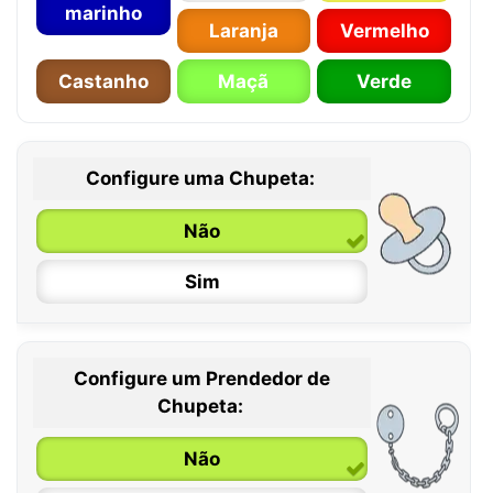
marinho
Laranja
Vermelho
Castanho
Maçã
Verde
Configure uma Chupeta:
Não
Sim
Configure um Prendedor de
0 / 6 meses
Chupeta:
6 / 36 meses
Não