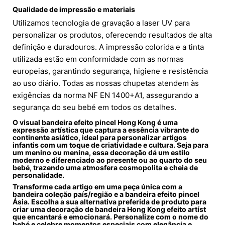
Qualidade de impressão e materiais
Utilizamos tecnologia de gravação a laser UV para
personalizar os produtos, oferecendo resultados de alta
definição e duradouros. A impressão colorida e a tinta
utilizada estão em conformidade com as normas
europeias, garantindo segurança, higiene e resistência
ao uso diário. Todas as nossas chupetas atendem às
exigências da norma NF EN 1400+A1, assegurando a
segurança do seu bebé em todos os detalhes.
O visual
bandeira efeito pincel Hong Kong
é uma
expressão artística que captura a essência vibrante do
continente asiático, ideal para personalizar artigos
infantis com um toque de criatividade e cultura. Seja para
um menino ou menina, essa decoração dá um estilo
moderno e diferenciado ao presente ou ao quarto do seu
bebé, trazendo uma atmosfera cosmopolita e cheia de
personalidade.
Transforme cada artigo em uma peça única com a
bandeira coleção país/região
e a
bandeira efeito pincel
Ásia
. Escolha a sua alternativa preferida de produto para
criar uma decoração de
bandeira Hong Kong efeito artíst
que encantará e emocionará. Personalize com o nome do
bebé e celebre momentos especiais com elegância e