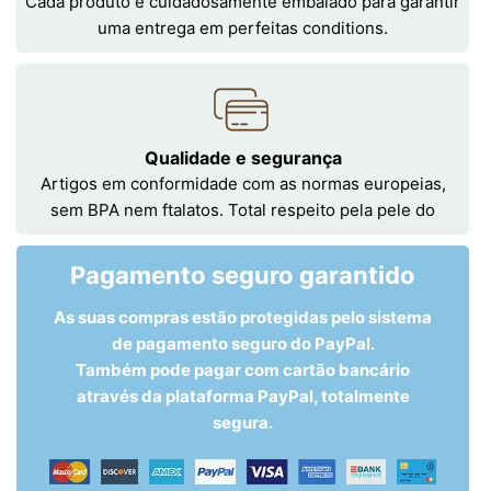
Cada produto é cuidadosamente embalado para garantir
uma entrega em perfeitas conditions.
Qualidade e segurança
Artigos em conformidade com as normas europeias,
sem BPA nem ftalatos. Total respeito pela pele do
Pagamento seguro garantido
As suas compras estão protegidas pelo sistema
de pagamento seguro do PayPal.
Também pode pagar com cartão bancário
através da plataforma PayPal, totalmente
segura.