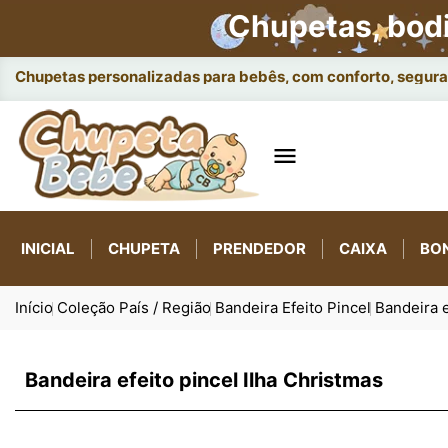
Chupetas, bod
Chupetas personalizadas para bebês, com conforto, seguran

INICIAL
CHUPETA
PRENDEDOR
CAIXA
BO
Início
Coleção País / Região
Bandeira Efeito Pincel
Bandeira e
Bandeira efeito pincel Ilha Christmas