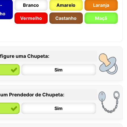
-
Branco
Amarelo
Laranja
nho
Vermelho
Castanho
Maçã
figure uma Chupeta:
Sim
 um Prendedor de Chupeta:
6 / 36 meses
Sim