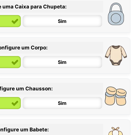
e uma Caixa para Chupeta:
Sim
onfigure um Corpo:
Sim
figure um Chausson:
6 / 12 meses
12 / 18 meses
Sim
nfigure um Babete: