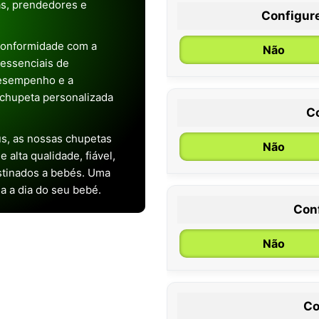
as, prendedores e
Configur
conformidade com a
Não
s essenciais de
desempenho e a
chupeta personalizada
C
s, as nossas chupetas
Não
alta qualidade, fiável,
stinados a bebés. Uma
ia a dia do seu bebé.
Con
0 / 6 meses
Não
Co