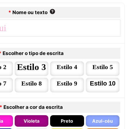
*
Nome ou texto
*
Escolher o tipo de escrita
Estilo 3
o 2
Estilo 4
Estilo 5
o 7
Estilo 8
Estilo 9
Estilo 10
*
Escolher a cor da escrita
ia
Violeta
Preto
Azul-céu