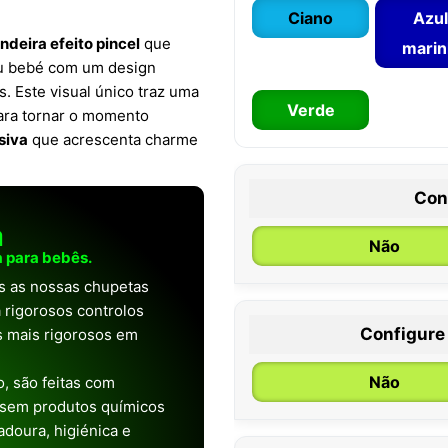
Ciano
Azul
ndeira efeito pincel
que
mari
eu bebé com um design
s. Este visual único traz uma
Verde
para tornar o momento
siva
que acrescenta charme
Con
a
Não
 para bebês.
as as nossas chupetas
 rigorosos controlos
Configure
os mais rigorosos em
0 / 6 meses
Não
, são feitas com
 sem produtos químicos
doura, higiénica e