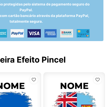
ão protegidas pelo sistema de pagamento seguro do
PayPal.
om cartão bancário através da plataforma PayPal,
totalmente segura.
ira Efeito Pincel