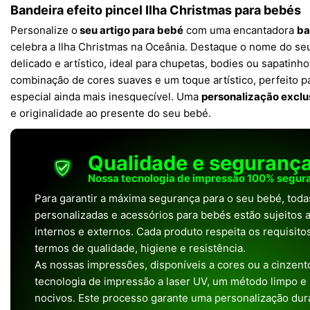
Bandeira efeito pincel Ilha Christmas para bebés
Personalize o
seu artigo para bebé
com uma encantadora
ba
celebra a Ilha Christmas na Oceânia. Destaque o nome do s
delicado e artístico, ideal para chupetas, bodies ou sapatinho
combinação de cores suaves e um toque artístico, perfeito 
especial ainda mais inesquecível. Uma
personalização exclu
e originalidade ao presente do seu bebé.
Qualidade e seguranç
Nossa tecnologia de impressão 100% segura
Para garantir a máxima segurança para o seu bebé, tod
personalizadas e acessórios para bebés estão sujeitos a
internos e externos. Cada produto respeita os requisit
termos de qualidade, higiene e resistência.
As nossas impressões, disponíveis a cores ou a cinzento
tecnologia de impressão a laser UV, um método limpo e
nocivos. Este processo garante uma personalização dura