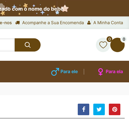
izado com o nome do bebê
e-nos
Acompanhe a Sua Encomenda
A Minha Conta
0
0
Para ele
Para ela