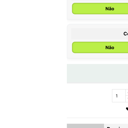
Não
C
Não