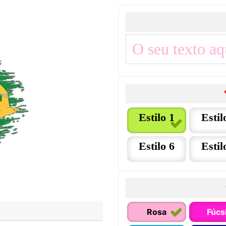
Estilo 1
Estil
Estilo 6
Estil
Rosa
Fúcs