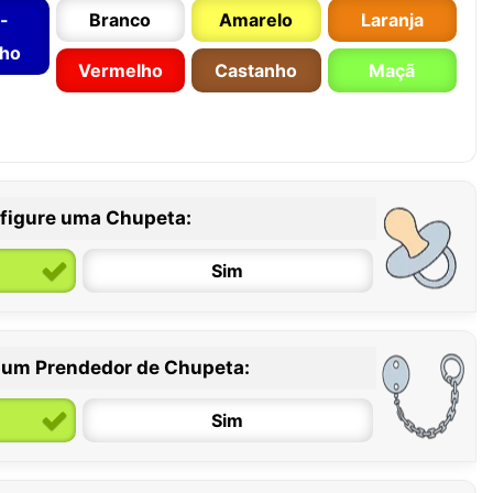
-
Branco
Amarelo
Laranja
nho
Vermelho
Castanho
Maçã
figure uma Chupeta:
Sim
 um Prendedor de Chupeta:
6 / 36 meses
Sim