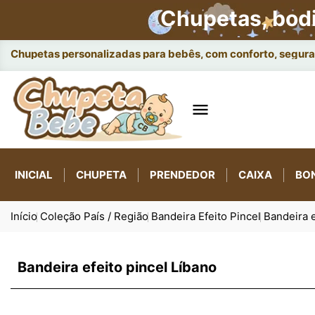
Chupetas, bod
Chupetas personalizadas para bebês, com conforto, seguran

INICIAL
CHUPETA
PRENDEDOR
CAIXA
BO
Início
Coleção País / Região
Bandeira Efeito Pincel
Bandeira e
Bandeira efeito pincel Líbano