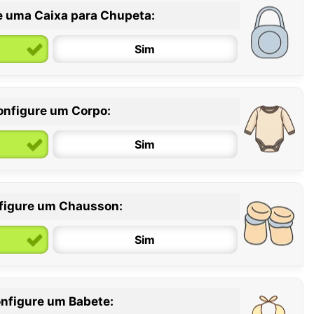
e uma Caixa para Chupeta:
Sim
onfigure um Corpo:
Sim
figure um Chausson:
6 / 12 meses
12 / 18 meses
Sim
nfigure um Babete: