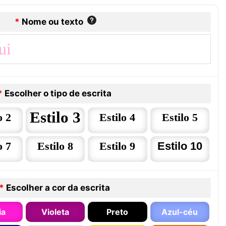
*
Nome ou texto
*
Escolher o tipo de escrita
Estilo 3
o 2
Estilo 4
Estilo 5
o 7
Estilo 8
Estilo 9
Estilo 10
*
Escolher a cor da escrita
ia
Violeta
Preto
Azul-céu