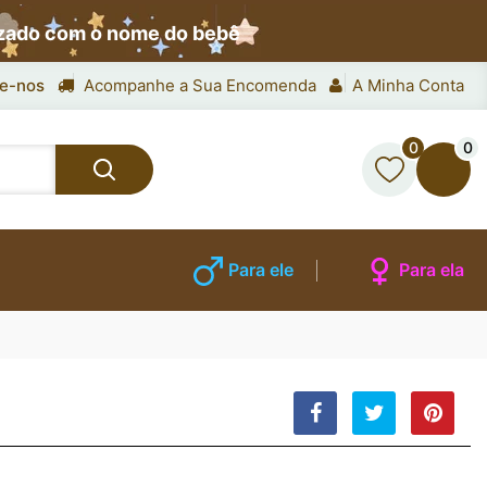
izado com o nome do bebê
e-nos
Acompanhe a Sua Encomenda
A Minha Conta
0
0
Para ele
Para ela