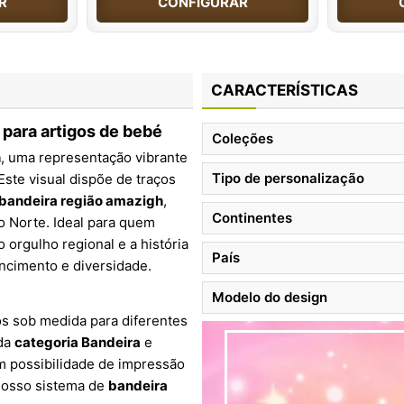
R
CONFIGURAR
CARACTERÍSTICAS
para artigos de bebé
Coleções
h
, uma representação vibrante
Tipo de personalização
 Este visual dispõe de traços
bandeira região amazigh
,
Continentes
o Norte. Ideal para quem
o orgulho regional e a história
País
ncimento e diversidade.
Modelo do design
os sob medida para diferentes
 da
categoria Bandeira
e
m possibilidade de impressão
Nosso sistema de
bandeira