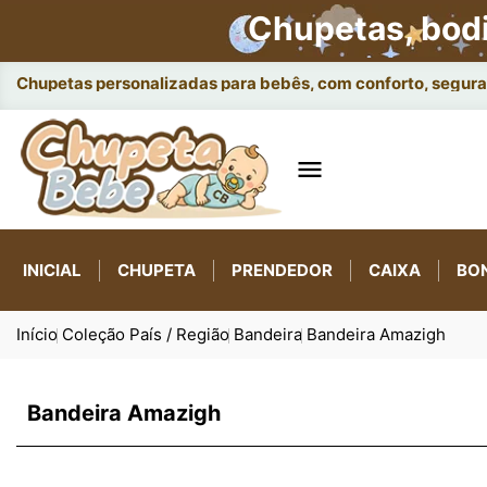
Chupetas, bod
Chupetas personalizadas para bebês, com conforto, seguran

INICIAL
CHUPETA
PRENDEDOR
CAIXA
BO
Início
Coleção País / Região
Bandeira
Bandeira Amazigh
Bandeira Amazigh