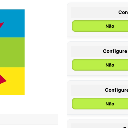
Con
Não
Configure
0 / 6 meses
Não
Configur
Não