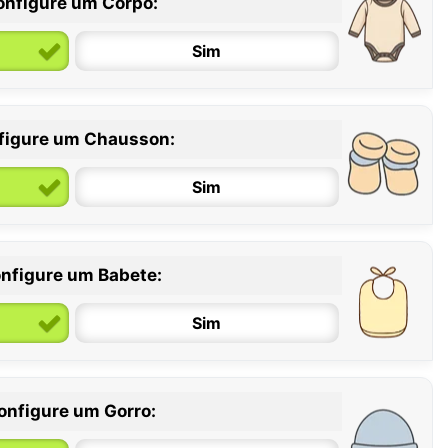
onfigure um Corpo:
Sim
figure um Chausson:
6 / 12 meses
12 / 18 meses
Sim
nfigure um Babete:
Sim
onfigure um Gorro: