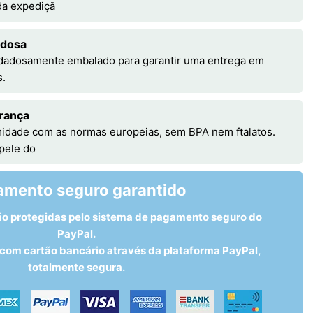
 da expediçã
adosa
idadosamente embalado para garantir uma entrega em
s.
rança
idade com as normas europeias, sem BPA nem ftalatos.
 pele do
amento seguro garantido
ão protegidas pelo sistema de pagamento seguro do
PayPal.
om cartão bancário através da plataforma PayPal,
totalmente segura.