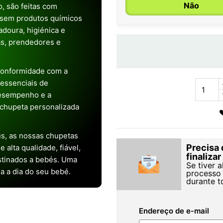
Não
, são feitas com
 sem produtos químicos
doura, higiénica e
as, prendedores e
conformidade com a
s essenciais de
desempenho e a
chupeta personalizada
s, as nossas chupetas
Precisa 
alta qualidade, fiável,
finaliza
stinados a bebés. Uma
Se tiver 
ia a dia do seu bebé.
processo 
durante t
Endereço de e-mail