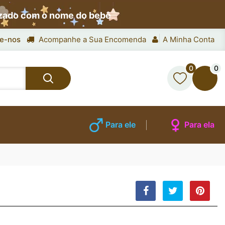
izado com o nome do bebê
e-nos
Acompanhe a Sua Encomenda
A Minha Conta
0
0
Para ele
Para ela