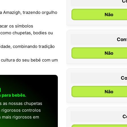
C
a Amazigh, trazendo orgulho
Não
acar os símbolos
s como chupetas, bodies ou
Con
0 / 6 meses
idade, combinando tradição
Não
a cultura do seu bebé com um
Co
a
Não
 para bebês.
as as nossas chupetas
 rigorosos controlos
C
os mais rigorosos em