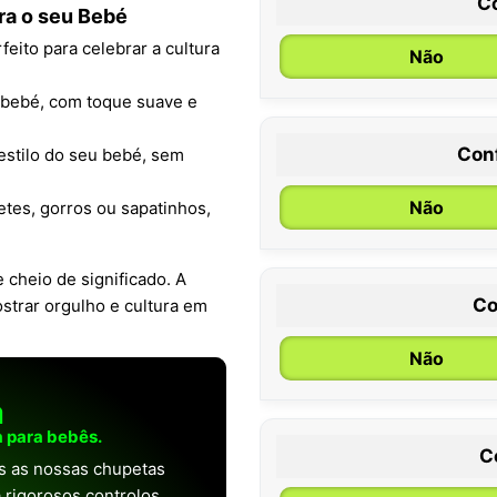
C
ara o seu Bebé
eito para celebrar a cultura
Não
u bebé, com toque suave e
Con
 estilo do seu bebé, sem
0 / 6 meses
Não
etes, gorros ou sapatinhos,
cheio de significado. A
Co
strar orgulho e cultura em
Não
a
 para bebês.
C
as as nossas chupetas
 rigorosos controlos