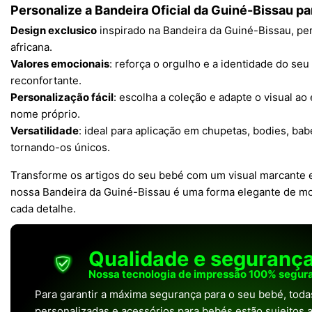
Personalize a Bandeira Oficial da Guiné-Bissau p
Design exclusico
inspirado na Bandeira da Guiné-Bissau, perf
africana.
Valores emocionais
: reforça o orgulho e a identidade do se
reconfortante.
Personalização fácil
: escolha a coleção e adapte o visual ao
nome próprio.
Versatilidade
: ideal para aplicação em chupetas, bodies, bab
tornando-os únicos.
Transforme os artigos do seu bebé com um visual marcante e 
nossa Bandeira da Guiné-Bissau é uma forma elegante de mo
cada detalhe.
Qualidade e seguranç
Nossa tecnologia de impressão 100% segura
Para garantir a máxima segurança para o seu bebé, tod
personalizadas e acessórios para bebés estão sujeitos a