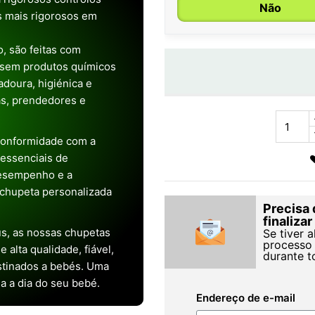
Não
os mais rigorosos em
, são feitas com
 sem produtos químicos
doura, higiénica e
as, prendedores e
conformidade com a
s essenciais de
desempenho e a
chupeta personalizada
Precisa 
finaliza
s, as nossas chupetas
Se tiver 
processo 
alta qualidade, fiável,
durante t
stinados a bebés. Uma
ia a dia do seu bebé.
Endereço de e-mail