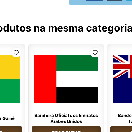
odutos na mesma categori
Bandeira Oficial dos Emiratos
Bandei
a Guiné
Árabes Unidos
T