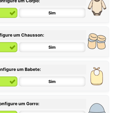
onfigure um Corpo:
Sim
figure um Chausson:
6 / 12 meses
12 / 18 meses
Sim
nfigure um Babete:
Sim
onfigure um Gorro: