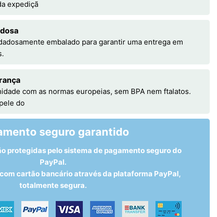
 da expediçã
adosa
idadosamente embalado para garantir uma entrega em
s.
rança
idade com as normas europeias, sem BPA nem ftalatos.
 pele do
amento seguro garantido
ão protegidas pelo sistema de pagamento seguro do
PayPal.
om cartão bancário através da plataforma PayPal,
totalmente segura.