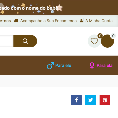
izado com o nome do bebê
e-nos
Acompanhe a Sua Encomenda
A Minha Conta
0
0
Para ele
Para ela