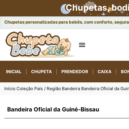
Chupetas, bod
Chupetas personalizadas para bebês, com conforto, seguran

INICIAL
CHUPETA
PRENDEDOR
CAIXA
BO
Início
Coleção País / Região
Bandeira
Bandeira Oficial da Gu
Bandeira Oficial da Guiné-Bissau