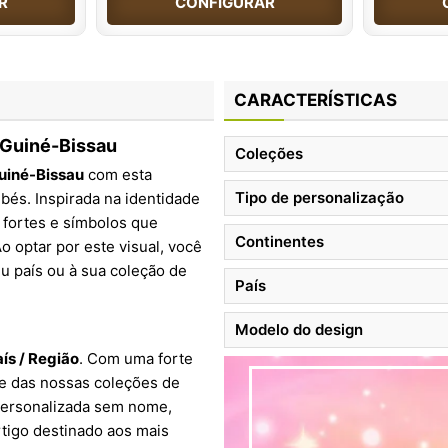
R
CONFIGURAR
CARACTERÍSTICAS
 Guiné-Bissau
Coleções
uiné-Bissau
com esta
Tipo de personalização
ebés. Inspirada na identidade
s fortes e símbolos que
Continentes
Ao optar por este visual, você
u país ou à sua coleção de
País
Modelo do design
ís / Região
. Com uma forte
rte das nossas coleções de
personalizada sem nome,
rtigo destinado aos mais