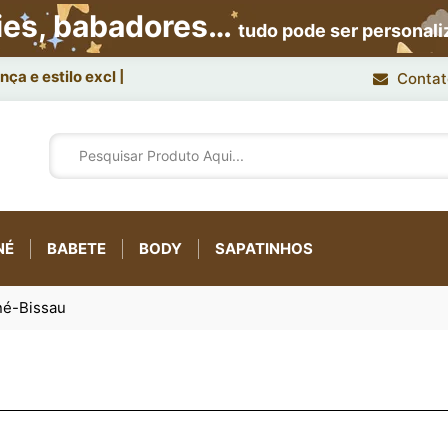
ies, babadores…
tudo pode ser personal
ça e estilo exclusivo.
Contat
NÉ
BABETE
BODY
SAPATINHOS
iné-Bissau