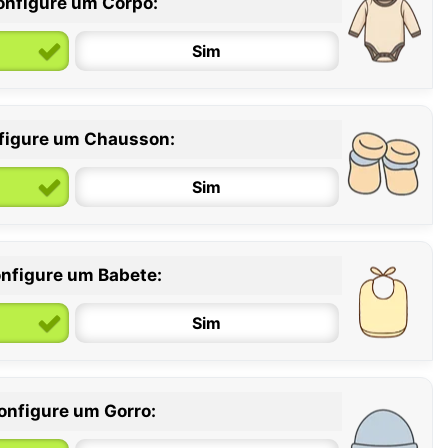
onfigure um Corpo:
Sim
figure um Chausson:
6 / 12 meses
12 / 18 meses
Sim
nfigure um Babete:
Sim
onfigure um Gorro: