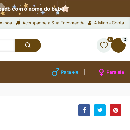
izado com o nome do bebê
e-nos
Acompanhe a Sua Encomenda
A Minha Conta
0
0
Para ele
Para ela