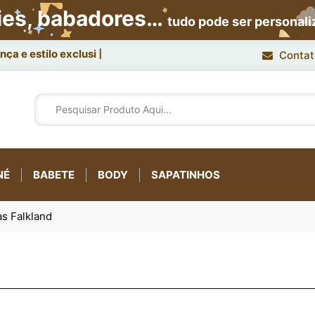
ies, babadores…
tudo pode ser personal
ça e estilo exclusivo.
Contat
NÉ
BABETE
BODY
SAPATINHOS
as Falkland