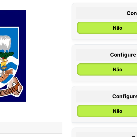
Con
Não
Configure
0 / 6 meses
Não
Configur
Não