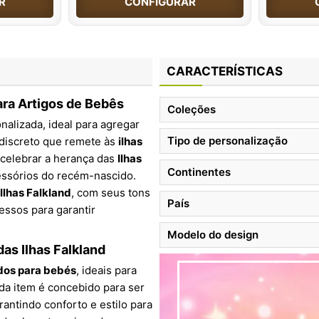
R
CONFIGURAR
CARACTERÍSTICAS
para Artigos de Bebês
Coleções
nalizada, ideal para agregar
Tipo de personalização
 discreto que remete às
ilhas
m celebrar a herança das
Ilhas
Continentes
essórios do recém-nascido.
Ilhas Falkland
, com seus tons
País
essos para garantir
Modelo do design
as Ilhas Falkland
dos para bebés
, ideais para
da item é concebido para ser
arantindo conforto e estilo para