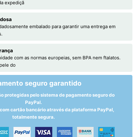
 da expediçã
adosa
idadosamente embalado para garantir uma entrega em
s.
rança
idade com as normas europeias, sem BPA nem ftalatos.
 pele do
amento seguro garantido
ão protegidas pelo sistema de pagamento seguro do
PayPal.
om cartão bancário através da plataforma PayPal,
totalmente segura.