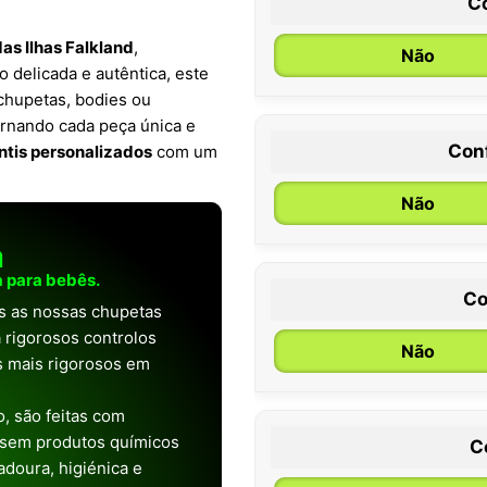
C
das Ilhas Falkland
,
Não
 delicada e autêntica, este
chupetas, bodies ou
ornando cada peça única e
Con
antis personalizados
com um
0 / 6 meses
Não
a
 para bebês.
Co
as as nossas chupetas
 rigorosos controlos
Não
os mais rigorosos em
, são feitas com
 sem produtos químicos
C
doura, higiénica e