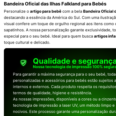
Bandeira Oficial das Ilhas Falkland para Bebés
Personalize o
artigo para bebê
com a bela
Bandeira Oficial 
destacando a essência da América do Sul. Com uma ilustração
visual confere um toque de orgulho regional aos itens como 
sapatinhos. A nossa personalização garante exclusividade, t
especial para o seu bebé. Ideal para quem busca
artigos inf
toque cultural e delicado.
Qualidade e seguranç
Nossa tecnologia de impressão 100% segura
Para garantir a máxima segurança para o seu bebé, tod
personalizadas e acessórios para bebés estão sujeitos a
internos e externos. Cada produto respeita os requisit
termos de qualidade, higiene e resistência.
As nossas impressões, disponíveis a cores ou a cinzento
tecnologia de impressão a laser UV, um método limpo e
nocivos. Este processo garante uma personalização dura