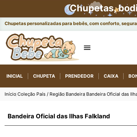
Chupetas, bod
Chupetas personalizadas para bebês, com conforto, seguran

INICIAL
CHUPETA
PRENDEDOR
CAIXA
BO
Início
Coleção País / Região
Bandeira
Bandeira Oficial das Ilh
Bandeira Oficial das Ilhas Falkland