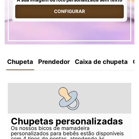
CONFIGURAR
Chupeta
Prendedor
Caixa de chupeta
C
Chupetas personalizadas
Os nossos bicos de mamadeira
personalizados para bebês estão disponíveis
com 4 tipos de pontas, atendendo às