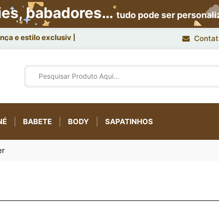
ies, babadores…
tudo pode ser personal
ça e estilo exclusivo.
Contat
NÉ
BABETE
BODY
SAPATINHOS
er