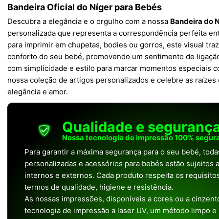
Bandeira Oficial do Níger para Bebés
Descubra a elegância e o orgulho com a nossa
Bandeira do 
personalizada que representa a correspondência perfeita entr
para imprimir em chupetas, bodies ou gorros, este visual tra
conforto do seu bebé, promovendo um sentimento de ligação
com simplicidade e estilo para marcar momentos especiais co
nossa coleção de artigos personalizados e celebre as raíze
elegância e amor.
Qualidade e seguranç
Nossa tecnologia de impressão 100% segura
Para garantir a máxima segurança para o seu bebé, tod
personalizadas e acessórios para bebés estão sujeitos a
internos e externos. Cada produto respeita os requisit
termos de qualidade, higiene e resistência.
As nossas impressões, disponíveis a cores ou a cinzento
tecnologia de impressão a laser UV, um método limpo e