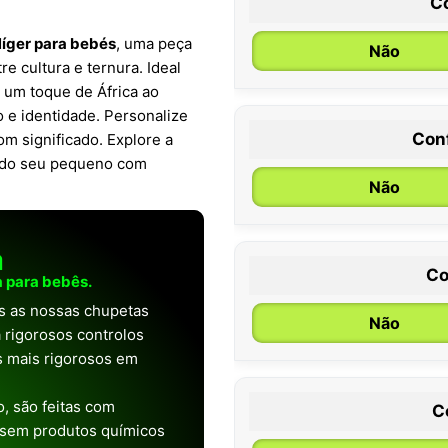
C
Níger para bebés
, uma peça
Não
e cultura e ternura. Ideal
z um toque de África ao
 e identidade. Personalize
Con
m significado. Explore a
0 / 6 meses
s do seu pequeno com
Não
a
Co
 para bebês.
as as nossas chupetas
Não
 rigorosos controlos
os mais rigorosos em
, são feitas com
C
 sem produtos químicos