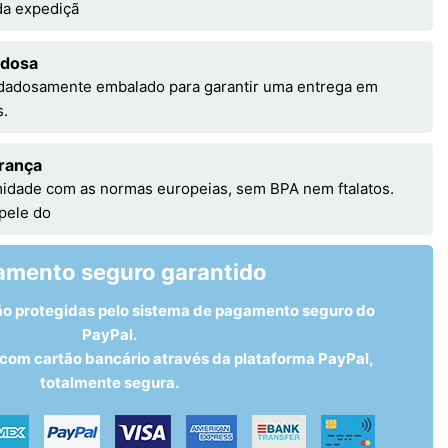
 da expediçã
adosa
idadosamente embalado para garantir uma entrega em
s.
rança
idade com as normas europeias, sem BPA nem ftalatos.
 pele do
amento seguro garantido
ão protegidas pelo sistema de pagamento seguro do
PayPal.
om cartão bancário através da plataforma PayPal,
totalmente segura.