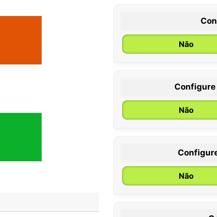
Con
Não
Configure
0 / 6 meses
Não
Configur
Não