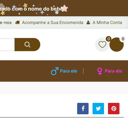
izado com o nome do bebê
e-nos
Acompanhe a Sua Encomenda
A Minha Conta
0
0
Para ele
Para ela