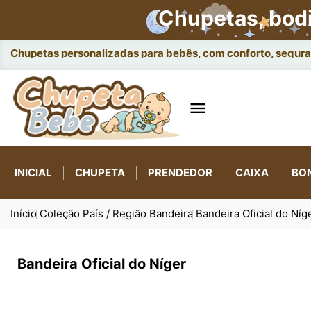
Chupetas, bod
Chupetas personalizadas para bebês, com conforto, seguran

INICIAL
CHUPETA
PRENDEDOR
CAIXA
BO
Início
Coleção País / Região
Bandeira
Bandeira Oficial do Níg
Bandeira Oficial do Níger