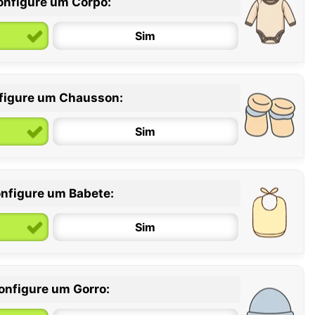
onfigure um Corpo:
Sim
figure um Chausson:
6 / 12 meses
12 / 18 meses
Sim
nfigure um Babete:
Sim
onfigure um Gorro: