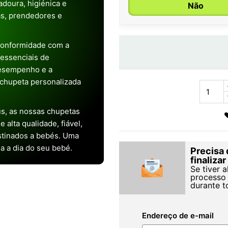
doura, higiénica e
Não
as, prendedores e
conformidade com a
s essenciais de
desempenho e a
chupeta personalizada
s, as nossas chupetas
alta qualidade, fiável,
stinados a bebés. Uma
ia a dia do seu bebé.
Precisa 
finaliza
Se tiver 
processo 
durante t
Endereço de e-mail