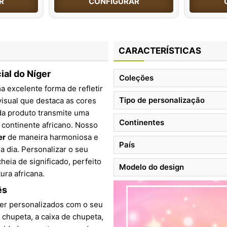
R
CONFIGURAR
CARACTERÍSTICAS
ial do Níger
Coleções
 excelente forma de refletir
Tipo de personalização
isual que destaca as cores
da produto transmite uma
Continentes
continente africano. Nosso
er
de maneira harmoniosa e
País
a dia. Personalizar o seu
heia de significado, perfeito
Modelo do design
ura africana.
ês
er personalizados com o seu
 chupeta, a caixa de chupeta,