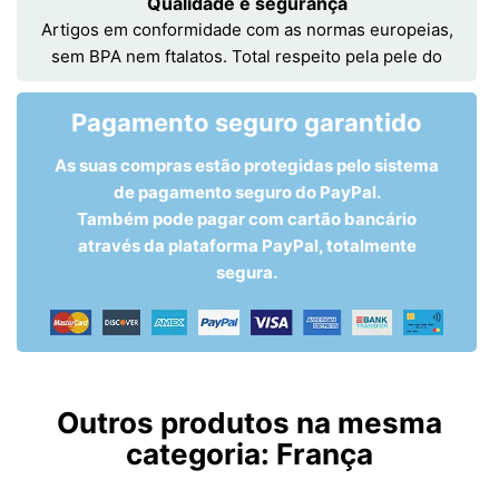
Qualidade e segurança
Artigos em conformidade com as normas europeias,
sem BPA nem ftalatos. Total respeito pela pele do
Pagamento seguro garantido
As suas compras estão protegidas pelo sistema
de pagamento seguro do PayPal.
Também pode pagar com cartão bancário
através da plataforma PayPal, totalmente
segura.
Outros produtos na mesma
categoria:
França