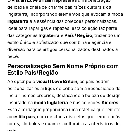
O
visual I Love Britain
representa uma celebração
delicada e cheia de charme das raízes culturais da
Inglaterra, incorporando elementos que evocam a moda
Inglaterra
e a essência das coleções personalizadas.
Ideal para raparigas e rapazes, esta coleção faz parte
das categorias
Inglaterra
e
País / Região
, trazendo um
estilo único e sofisticado que combina elegância e
diversão para os artigos personalizados destinados a
bebé.
Personalização Sem Nome Próprio com
Estilo País/Região
Ao optar pelo
visual I Love Britain
, os pais podem
personalizar os artigos do bebé sem a necessidade de
incluir nomes próprios, destacando a beleza do design
inspirado na
moda Inglaterra
e nas coleções
Amores
.
Essa abordagem proporciona uma estética que remete
ao
estilo país
, com detalhes discretos que remetem às
cores, símbolos e nuances culturais característicos do
país
.