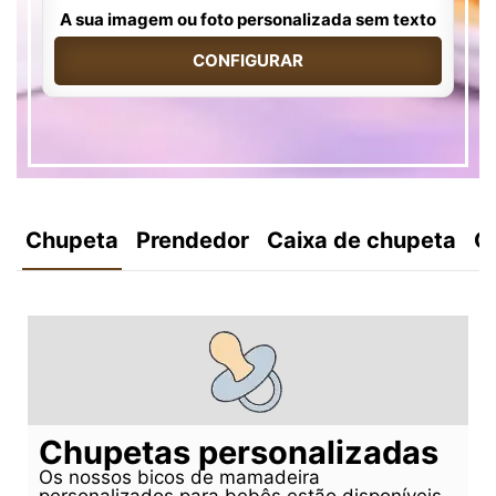
A sua imagem ou foto personalizada sem texto
CONFIGURAR
Chupeta
Prendedor
Caixa de chupeta
C
Chupetas personalizadas
Os nossos bicos de mamadeira