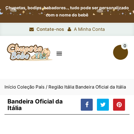
Chupetas, bodies, babadores…
tudo pode ser personalizado
com o nome do bebê
Contate-nos
A Minha Conta
0

Início
Coleção País / Região
Itália
Bandeira Oficial da Itália
Bandeira Oficial da
Itália