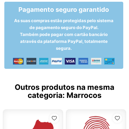
Pagamento seguro garantido
As suas compras estão protegidas pelo sistema
de pagamento seguro do PayPal.
Também pode pagar com cartão bancário
através da plataforma PayPal, totalmente
segura.
Outros produtos na mesma
categoria:
Marrocos