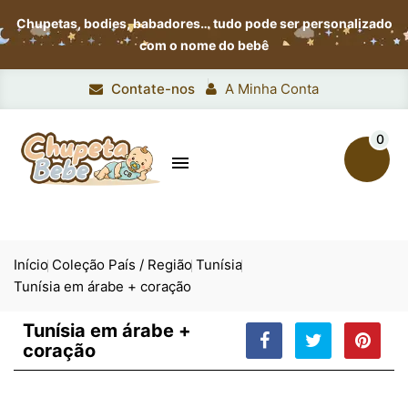
Chupetas, bodies, babadores…
tudo pode ser personalizado
com o nome do bebê
Contate-nos
A Minha Conta
0

Início
Coleção País / Região
Tunísia
Tunísia em árabe + coração
Tunísia em árabe +
coração