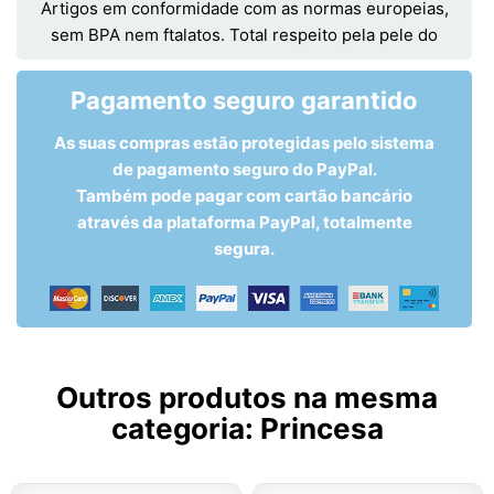
Artigos em conformidade com as normas europeias,
sem BPA nem ftalatos. Total respeito pela pele do
Pagamento seguro garantido
As suas compras estão protegidas pelo sistema
de pagamento seguro do PayPal.
Também pode pagar com cartão bancário
através da plataforma PayPal, totalmente
segura.
Outros produtos na mesma
categoria:
Princesa