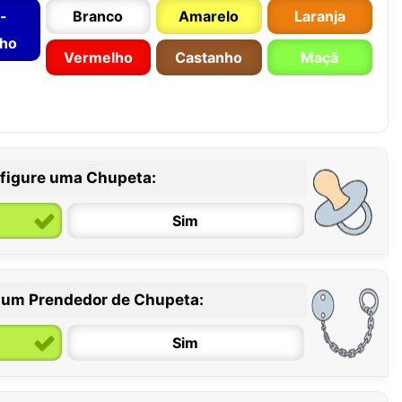
-
Branco
Amarelo
Laranja
nho
Vermelho
Castanho
Maçã
figure uma Chupeta:
Sim
 um Prendedor de Chupeta:
6 / 36 meses
Sim