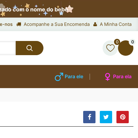
izado com o nome do bebê
e-nos
Acompanhe a Sua Encomenda
A Minha Conta
0
0
Para ele
Para ela