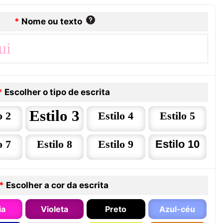
*
Nome ou texto
*
Escolher o tipo de escrita
Estilo 3
o 2
Estilo 4
Estilo 5
o 7
Estilo 8
Estilo 9
Estilo 10
*
Escolher a cor da escrita
ia
Violeta
Preto
Azul-céu