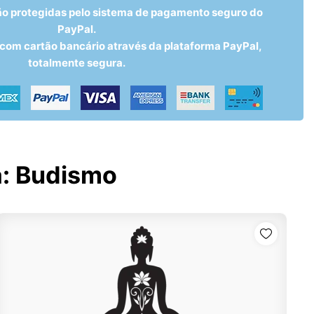
ão protegidas pelo sistema de pagamento seguro do
PayPal.
om cartão bancário através da plataforma PayPal,
totalmente segura.
a:
Budismo