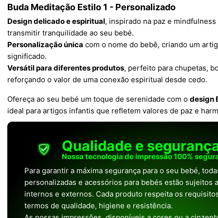
Buda Meditação Estilo 1 - Personalizado
Design delicado e espiritual
, inspirado na paz e mindfulness
transmitir tranquilidade ao seu bebé.
Personalização única
com o nome do bebê, criando um artig
significado.
Versátil para diferentes produtos
, perfeito para chupetas, b
reforçando o valor de uma conexão espiritual desde cedo.
Ofereça ao seu bebé um toque de serenidade com o
design 
ideal para artigos infantis que refletem valores de paz e har
Qualidade e seguranç
Nossa tecnologia de impressão 100% segura
Para garantir a máxima segurança para o seu bebé, tod
personalizadas e acessórios para bebés estão sujeitos a
internos e externos. Cada produto respeita os requisit
termos de qualidade, higiene e resistência.
As nossas impressões, disponíveis a cores ou a cinzento