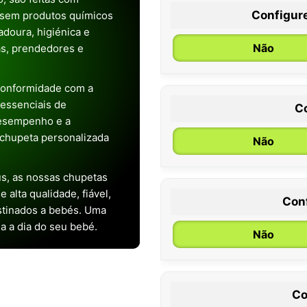
Configur
 sem produtos químicos
doura, higiénica e
Não
as, prendedores e
conformidade com a
s essenciais de
C
desempenho e a
chupeta personalizada
Não
s, as nossas chupetas
alta qualidade, fiável,
Con
stinados a bebés. Uma
0 / 6 meses
ia a dia do seu bebé.
Não
Co