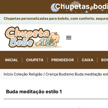
Chupetas, bod
Chupetas personalizadas para bebês, com conforto, seguran

INICIAL
CHUPETA
PRENDEDOR
CAIXA
BO
Início
Coleção Religião / Crença
Budismo
Buda meditação esti
Buda meditação estilo 1