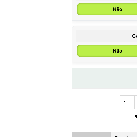
Não
C
Não