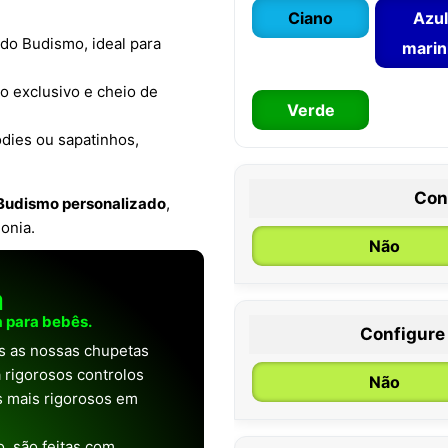
Ciano
Azul
 do Budismo, ideal para
mari
o exclusivo e cheio de
Verde
odies ou sapatinhos,
Con
Budismo personalizado
,
monia.
Não
a
 para bebês.
Configure
0 / 6 meses
as as nossas chupetas
 rigorosos controlos
Não
os mais rigorosos em
, são feitas com