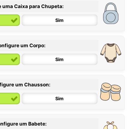
e uma Caixa para Chupeta:
Sim
onfigure um Corpo:
Sim
figure um Chausson:
6 / 12 meses
12 / 18 meses
Sim
nfigure um Babete: