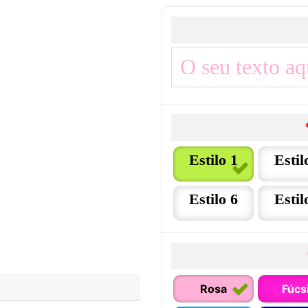
Estilo 1
Estil
Estilo 6
Estil
Rosa
Fúcs