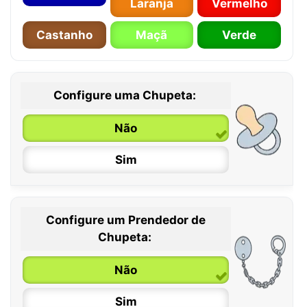
Laranja
Vermelho
Castanho
Maçã
Verde
Configure uma Chupeta:
Não
Sim
Configure um Prendedor de
0 / 6 meses
Chupeta:
6 / 36 meses
Não
Sim