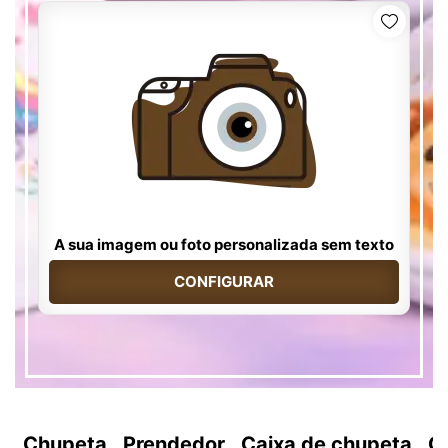
A sua imagem ou foto personalizada sem texto
CONFIGURAR
Chupeta
Prendedor
Caixa de chupeta
C