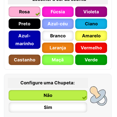
Rosa
Fúcsia
Violeta
Preto
Azul-céu
Ciano
Azul-
Branco
Amarelo
marinho
Laranja
Vermelho
Castanho
Maçã
Verde
Configure uma Chupeta:
Não
Sim