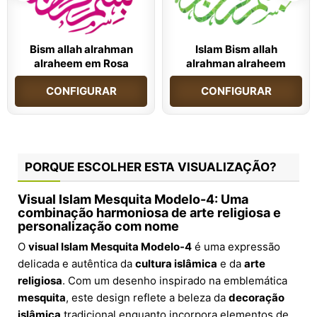
Bism allah alrahman
Islam Bism allah
alraheem em Rosa
alrahman alraheem
CONFIGURAR
CONFIGURAR
PORQUE ESCOLHER ESTA VISUALIZAÇÃO?
Visual Islam Mesquita Modelo-4: Uma
combinação harmoniosa de arte religiosa e
personalização com nome
O
visual Islam Mesquita Modelo-4
é uma expressão
delicada e autêntica da
cultura islâmica
e da
arte
religiosa
. Com um desenho inspirado na emblemática
mesquita
, este design reflete a beleza da
decoração
islâmica
tradicional enquanto incorpora elementos de