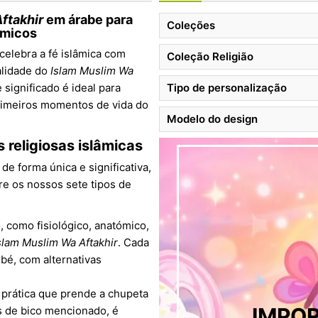
ftakhir
em árabe para
Coleções
âmicos
 celebra a fé islâmica com
Coleção Religião
alidade do
Islam Muslim Wa
 significado é ideal para
Tipo de personalização
rimeiros momentos de vida do
Modelo do design
 religiosas islâmicas
e forma única e significativa,
re os nossos sete tipos de
, como fisiológico, anatómico,
slam Muslim Wa Aftakhir
. Cada
bé, com alternativas
a prática que prende a chupeta
IMPOR
s de bico mencionado, é