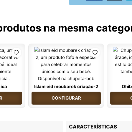
produtos na mesma catego
mica
Islam eid moubarek criação-2
Ohib
R
CONFIGURAR
CARACTERÍSTICAS