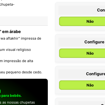
Con
Não
" em árabe
 wa aftakhir" impressa de
Configure
0 / 6 meses
um visual religioso
Não
om impressão de alta
o seu pequeno desde cedo.
Configur
Não
a
 para bebês.
as as nossas chupetas