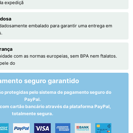
 da expediçã
adosa
idadosamente embalado para garantir uma entrega em
s.
rança
idade com as normas europeias, sem BPA nem ftalatos.
 pele do
amento seguro garantido
ão protegidas pelo sistema de pagamento seguro do
PayPal.
om cartão bancário através da plataforma PayPal,
totalmente segura.