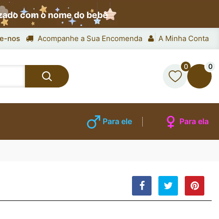
izado com o nome do bebê
e-nos
Acompanhe a Sua Encomenda
A Minha Conta
0
0
Para ele
Para ela