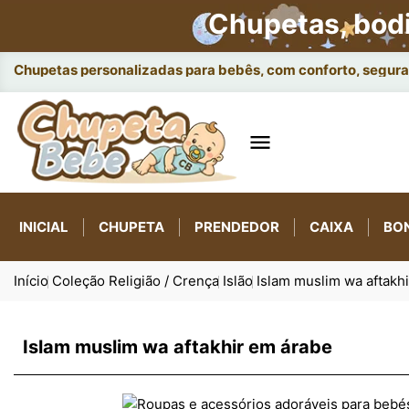
Chupetas, bod
Chupetas personalizadas para bebês, com conforto, seguran

INICIAL
CHUPETA
PRENDEDOR
CAIXA
BO
Início
Coleção Religião / Crença
Islão
Islam muslim wa aftakh
Islam muslim wa aftakhir em árabe