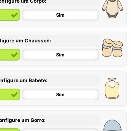
onfigure um Corpo:
Sim
figure um Chausson:
6 / 12 meses
12 / 18 meses
Sim
nfigure um Babete:
Sim
onfigure um Gorro: