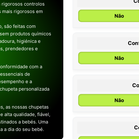
C
 rigorosos controlos
os mais rigorosos em
Não
, são feitas com
 sem produtos químicos
doura, higiénica e
Con
0 / 6 meses
as, prendedores e
Não
conformidade com a
s essenciais de
desempenho e a
Co
chupeta personalizada
Não
s, as nossas chupetas
alta qualidade, fiável,
stinados a bebés. Uma
C
ia a dia do seu bebé.