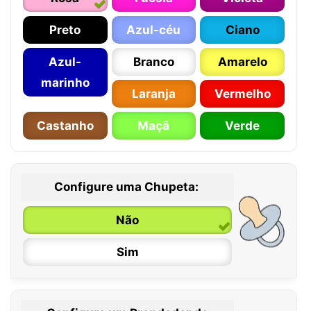
Preto
Azul-céu
Ciano
Azul-
Branco
Amarelo
marinho
Laranja
Vermelho
Castanho
Maçã
Verde
Configure uma Chupeta:
Não
Sim