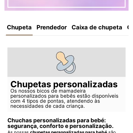
Chupeta
Prendedor
Caixa de chupeta
C
Chupetas personalizadas
Os nossos bicos de mamadeira
personalizados para bebês estão disponíveis
com 4 tipos de pontas, atendendo às
necessidades de cada criança.
Chuchas personalizadas para bebé:
segurança, conforto e personalização.
As nossas
chupetas personalizadas para bebé
são