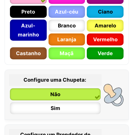
Preto
Azul-céu
Ciano
Azul-
Branco
Amarelo
marinho
Laranja
Vermelho
Castanho
Maçã
Verde
Configure uma Chupeta:
Não
Sim
Configure um Prendedor de