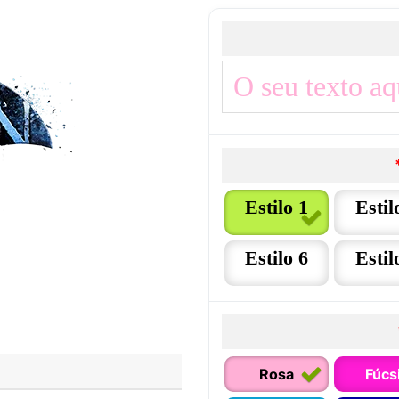
Estilo 1
Estil
Estilo 6
Estil
Rosa
Fúcs