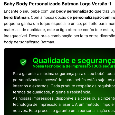
Baby Body Personalizado Batman Logo Versão-1
Encante o seu bebé com um
body personalizado
que traz um
herói Batman
. Com a nossa opção de
personalização com 
pequeno ganha um toque especial e único, perfeito para mom
materiais de qualidade, este artigo oferece conforto e estil
inesquecível. Descubra a combinação perfeita entre diversã
body personalizado
Batman.
Qualidade e seguranç
Nossa tecnologia de impressão 100% segura
Para garantir a máxima segurança para o seu bebé, tod
personalizadas e acessórios para bebés estão sujeitos a
internos e externos. Cada produto respeita os requisit
termos de qualidade, higiene e resistência.
As nossas impressões, disponíveis a cores ou a cinzento
tecnologia de impressão a laser UV, um método limpo e
nocivos. Este processo garante uma personalização dura