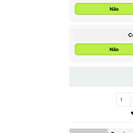
Não
C
Não