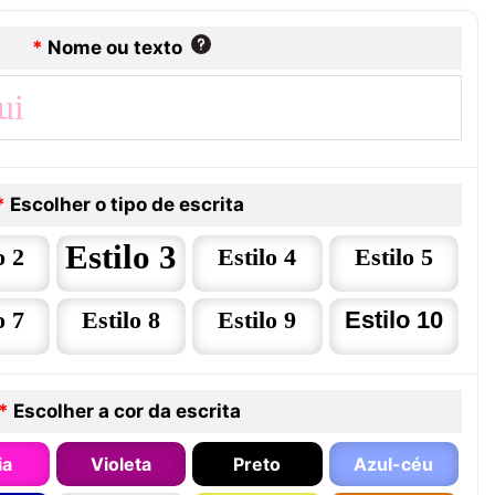
*
Nome ou texto
*
Escolher o tipo de escrita
Estilo 3
o 2
Estilo 4
Estilo 5
o 7
Estilo 8
Estilo 9
Estilo 10
*
Escolher a cor da escrita
ia
Violeta
Preto
Azul-céu