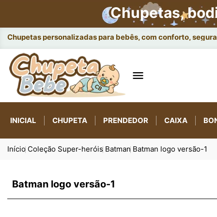
Chupetas, bod
Chupetas personalizadas para bebês, com conforto, seguran

INICIAL
CHUPETA
PRENDEDOR
CAIXA
BO
Início
Coleção Super-heróis
Batman
Batman logo versão-1
Batman logo versão-1