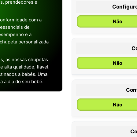
as, prendedores e
Configur
conformidade com a
Não
s essenciais de
desempenho e a
chupeta personalizada
C
s, as nossas chupetas
Não
alta qualidade, fiável,
stinados a bebés. Uma
ia a dia do seu bebé.
Con
0 / 6 meses
Não
Co