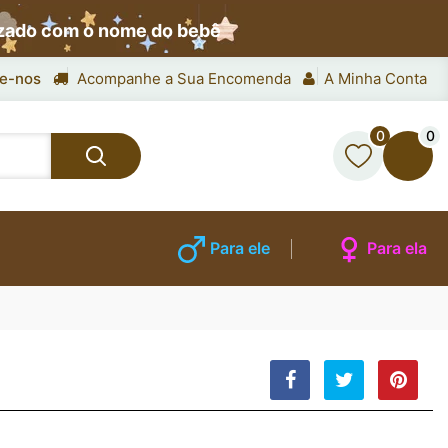
izado com o nome do bebê
e-nos
Acompanhe a Sua Encomenda
A Minha Conta
0
0
Para ele
Para ela