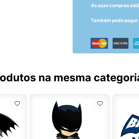
As suas compras est
Também pode pagar c
rodutos na mesma categori