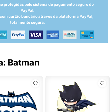
ão protegidas pelo sistema de pagamento seguro do
PayPal.
om cartão bancário através da plataforma PayPal,
totalmente segura.
a:
Batman