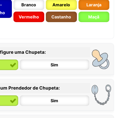
-
Branco
Amarelo
Laranja
nho
Vermelho
Castanho
Maçã
figure uma Chupeta:
Sim
 um Prendedor de Chupeta:
6 / 36 meses
Sim