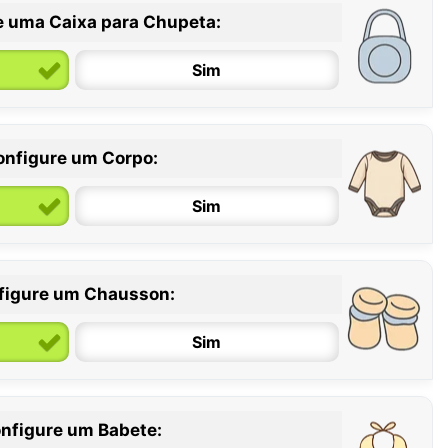
e uma Caixa para Chupeta:
Sim
onfigure um Corpo:
Sim
figure um Chausson:
6 / 12 meses
12 / 18 meses
Sim
nfigure um Babete: