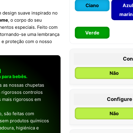
Ciano
Azul
 design suave inspirado no
mari
nome
, o corpo do seu
entos especiais. Feito com
Verde
o, tornando-se uma lembrança
o e proteção com o nosso
Con
a
Não
 para bebês.
as as nossas chupetas
 rigorosos controlos
Configure
os mais rigorosos em
0 / 6 meses
Não
, são feitas com
 sem produtos químicos
doura, higiénica e