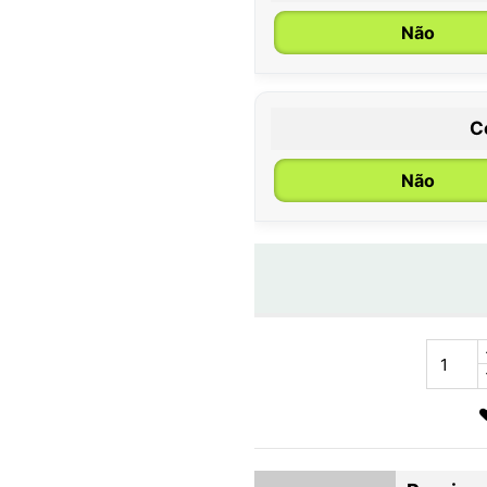
Não
C
Não