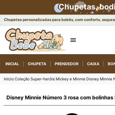
Chupetas, bod
Chupetas personalizadas para bebês, com conforto, seguran

INICIAL
CHUPETA
PRENDEDOR
CAIXA
BO
Início
Coleção Super-heróis
Mickey e Minnie
Disney Minnie 
Disney Minnie Número 3 rosa com bolinhas 