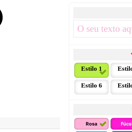
Estilo 1
Estil
Estilo 6
Estil
Rosa
Fúcs