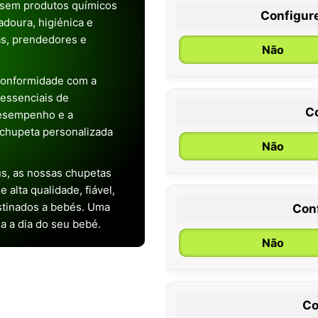
 sem produtos químicos
Configur
doura, higiénica e
as, prendedores e
Não
conformidade com a
s essenciais de
C
desempenho e a
chupeta personalizada
Não
s, as nossas chupetas
alta qualidade, fiável,
stinados a bebés. Uma
Con
0 / 6 meses
ia a dia do seu bebé.
Não
Co