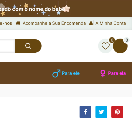
izado com o nome do bebê
e-nos
Acompanhe a Sua Encomenda
A Minha Conta
0
0
Para ele
Para ela