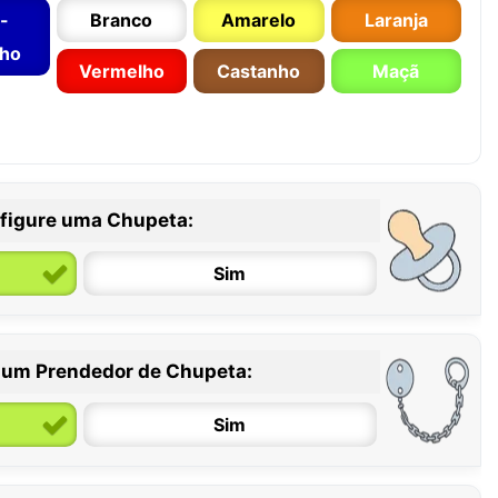
-
Branco
Amarelo
Laranja
nho
Vermelho
Castanho
Maçã
figure uma Chupeta:
Sim
 um Prendedor de Chupeta:
6 / 36 meses
Sim