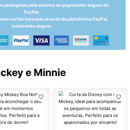
ão protegidas pelo sistema de pagamento seguro do
PayPal.
om cartão bancário através da plataforma PayPal,
totalmente segura.
ckey e Minnie