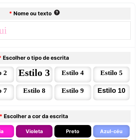
*
Nome ou texto
*
Escolher o tipo de escrita
Estilo 3
o 2
Estilo 4
Estilo 5
o 7
Estilo 8
Estilo 9
Estilo 10
*
Escolher a cor da escrita
ia
Violeta
Preto
Azul-céu