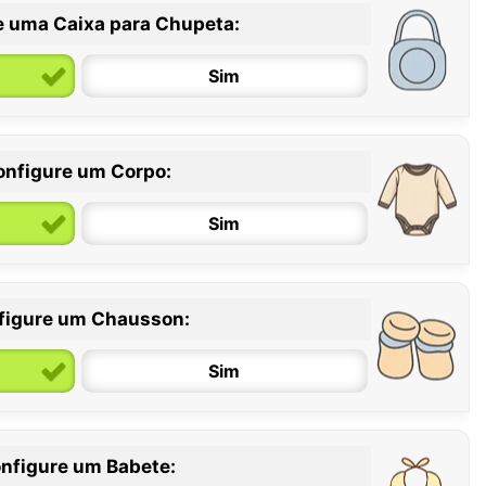
e uma Caixa para Chupeta:
Sim
onfigure um Corpo:
Sim
figure um Chausson:
6 / 12 meses
12 / 18 meses
Sim
nfigure um Babete: