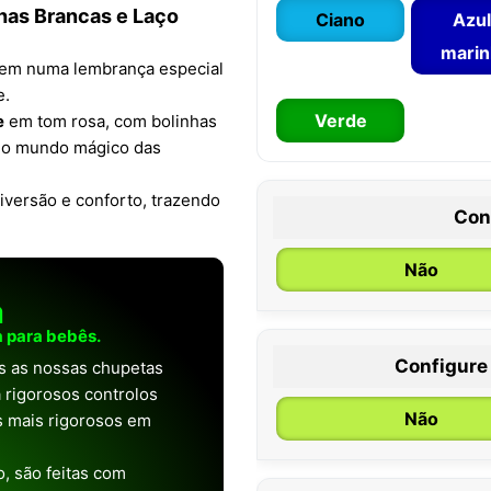
has Brancas e Laço
Ciano
Azul
mari
tem numa lembrança especial
e.
Verde
e
em tom rosa, com bolinhas
a o mundo mágico das
iversão e conforto, trazendo
Con
Não
a
 para bebês.
Configure
as as nossas chupetas
0 / 6 meses
 rigorosos controlos
Não
os mais rigorosos em
, são feitas com