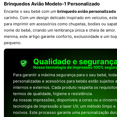
Brinquedos Avião Modelo-1 Personalizado
Encante o seu bebé com um
brinquedo avião personalizado
carinho. Com um design delicado inspirado em veículos, este 
para imprimir em acessórios como chupetas, bodies ou sapat
nome do bebé, criando um lembrança única e cheia de amor. 
menina, este artigo garante conforto, exclusividade e um toq
pequeno.
Qualidade e seguranç
Nossa tecnologia de impressão 100% segura
Para garantir a máxima segurança para o seu bebé, tod
personalizadas e acessórios para bebés estão sujeitos a
internos e externos. Cada produto respeita os requisit
termos de qualidade, higiene e resistência.
As nossas impressões, disponíveis a cores ou a cinzento
tecnologia de impressão a laser UV, um método limpo e
nocivos. Este processo garante uma personalização dura