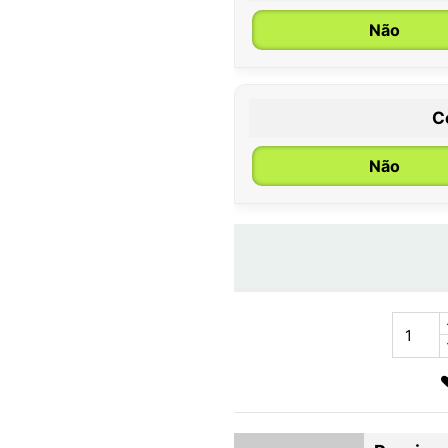
Não
C
Não