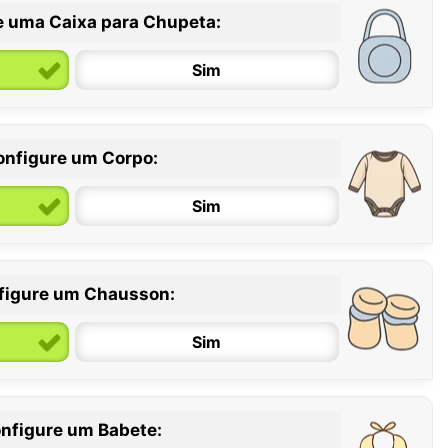
e uma Caixa para Chupeta:
Sim
onfigure um Corpo:
Sim
figure um Chausson:
6 / 12 meses
12 / 18 meses
Sim
nfigure um Babete: