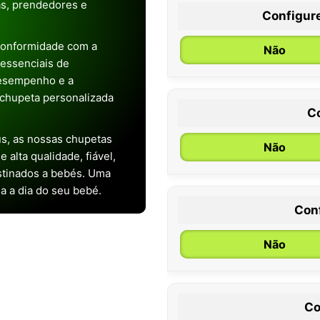
as, prendedores e
Configur
conformidade com a
Não
s essenciais de
desempenho e a
chupeta personalizada
C
s, as nossas chupetas
Não
alta qualidade, fiável,
stinados a bebés. Uma
ia a dia do seu bebé.
Con
0 / 6 meses
Não
Co