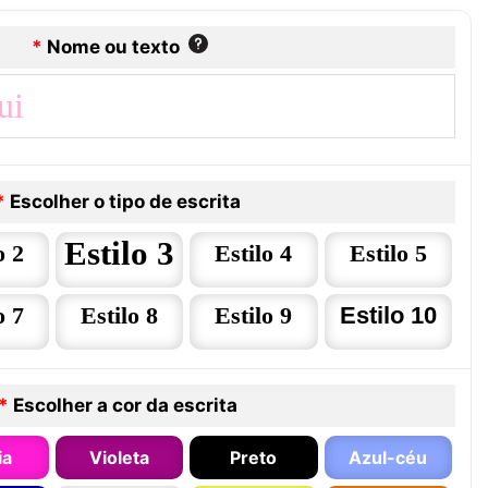
*
Nome ou texto
*
Escolher o tipo de escrita
Estilo 3
o 2
Estilo 4
Estilo 5
o 7
Estilo 8
Estilo 9
Estilo 10
*
Escolher a cor da escrita
ia
Violeta
Preto
Azul-céu