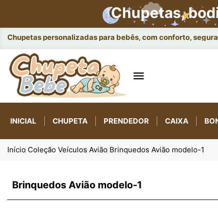
Chupetas, bod
Chupetas personalizadas para bebês, com conforto, seguran

INICIAL
CHUPETA
PRENDEDOR
CAIXA
BO
Início
Coleção Veículos
Avião
Brinquedos Avião modelo-1
Brinquedos Avião modelo-1