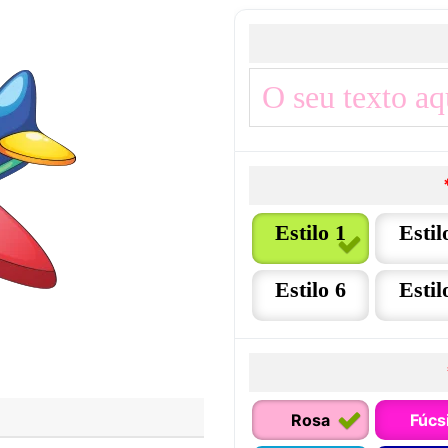
Estilo 1
Estil
Estilo 6
Estil
Rosa
Fúcs