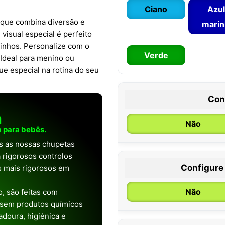
Ciano
Azul
que combina diversão e
mari
visual especial é perfeito
inhos. Personalize com o
Verde
Ideal para menino ou
ue especial na rotina do seu
Con
a
Não
 para bebês.
as as nossas chupetas
 rigorosos controlos
Configure
os mais rigorosos em
0 / 6 meses
Não
, são feitas com
 sem produtos químicos
doura, higiénica e