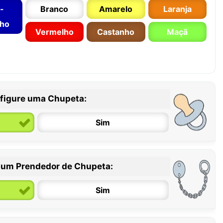
-
Branco
Amarelo
Laranja
nho
Vermelho
Castanho
Maçã
figure uma Chupeta:
Sim
 um Prendedor de Chupeta:
6 / 36 meses
Sim