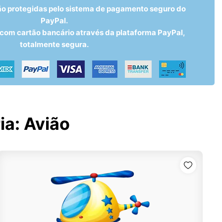
ão protegidas pelo sistema de pagamento seguro do
PayPal.
om cartão bancário através da plataforma PayPal,
totalmente segura.
ia:
Avião