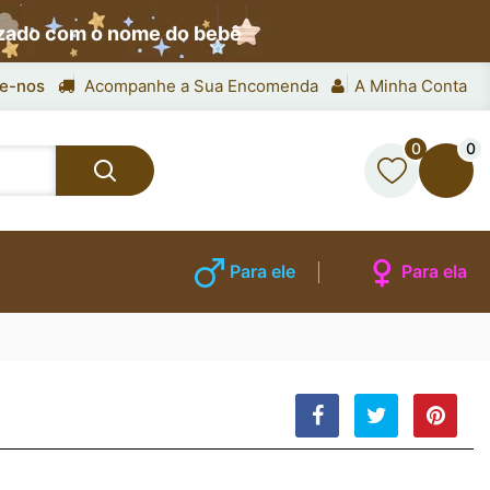
izado com o nome do bebê
e-nos
Acompanhe a Sua Encomenda
A Minha Conta
0
0
Para ele
Para ela