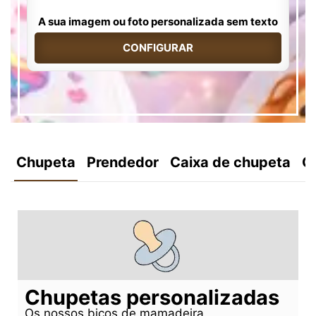
A sua imagem ou foto personalizada sem texto
CONFIGURAR
Chupeta
Prendedor
Caixa de chupeta
C
Chupetas personalizadas
Os nossos bicos de mamadeira