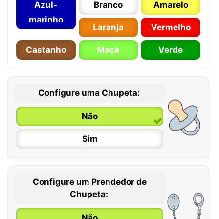
Azul-
Branco
Amarelo
marinho
Laranja
Vermelho
Castanho
Maçã
Verde
Configure uma Chupeta:
Não
Sim
Configure um Prendedor de
0 / 6 meses
Chupeta:
6 / 36 meses
Não