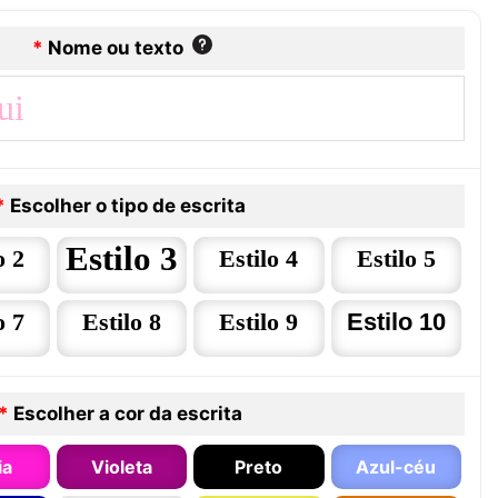
*
Nome ou texto
*
Escolher o tipo de escrita
Estilo 3
o 2
Estilo 4
Estilo 5
o 7
Estilo 8
Estilo 9
Estilo 10
*
Escolher a cor da escrita
ia
Violeta
Preto
Azul-céu