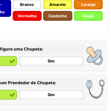
-
Branco
Amarelo
Laranja
nho
Vermelho
Castanho
Maçã
figure uma Chupeta:
Sim
 um Prendedor de Chupeta:
6 / 36 meses
Sim