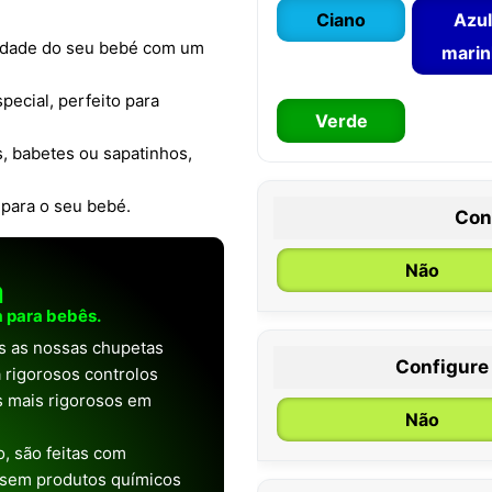
Ciano
Azul
osidade do seu bebé com um
mari
pecial, perfeito para
Verde
, babetes ou sapatinhos,
 para o seu bebé.
Con
Não
a
 para bebês.
as as nossas chupetas
Configure
 rigorosos controlos
0 / 6 meses
os mais rigorosos em
Não
, são feitas com
 sem produtos químicos