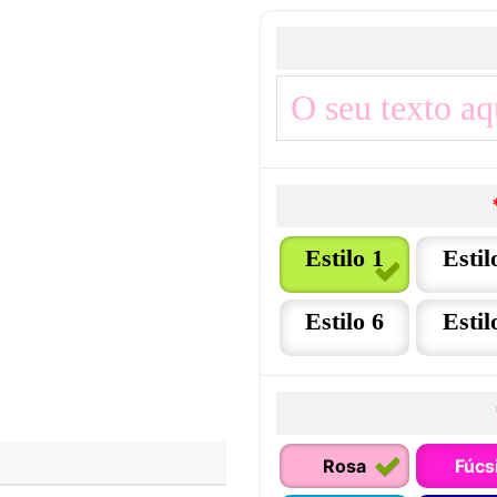
Estilo 1
Estil
Estilo 6
Estil
Rosa
Fúcs