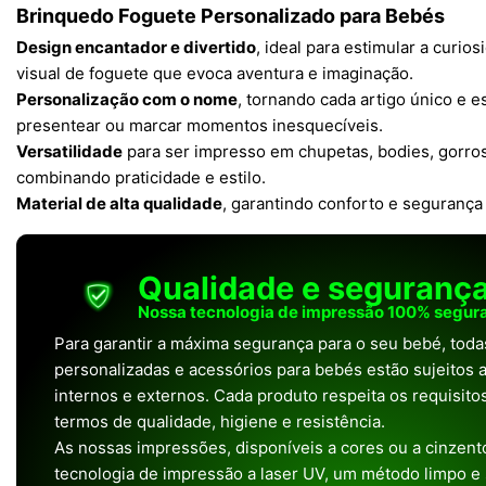
Brinquedo Foguete Personalizado para Bebés
Design encantador e divertido
, ideal para estimular a curi
visual de foguete que evoca aventura e imaginação.
Personalização com o nome
, tornando cada artigo único e es
presentear ou marcar momentos inesquecíveis.
Versatilidade
para ser impresso em chupetas, bodies, gorros
combinando praticidade e estilo.
Material de alta qualidade
, garantindo conforto e segurança
Qualidade e seguranç
Nossa tecnologia de impressão 100% segura
Para garantir a máxima segurança para o seu bebé, tod
personalizadas e acessórios para bebés estão sujeitos a
internos e externos. Cada produto respeita os requisit
termos de qualidade, higiene e resistência.
As nossas impressões, disponíveis a cores ou a cinzento
tecnologia de impressão a laser UV, um método limpo e