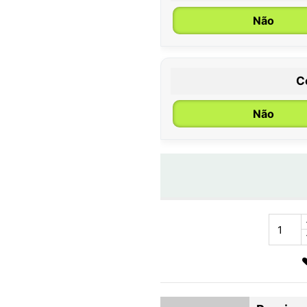
Não
C
Não