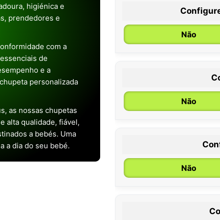
doura, higiénica e
Configur
as, prendedores e
Não
conformidade com a
s essenciais de
desempenho e a
C
chupeta personalizada
Não
s, as nossas chupetas
alta qualidade, fiável,
stinados a bebés. Uma
Con
ia a dia do seu bebé.
0 / 6 meses
Não
Co