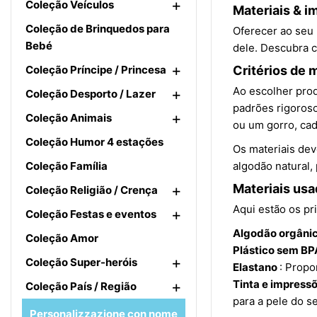
+
Coleção Veículos
Materiais & 
Coleção de Brinquedos para
Oferecer ao seu 
Bebé
dele. Descubra 
+
Coleção Príncipe / Princesa
Critérios de 
Ao escolher prod
+
Coleção Desporto / Lazer
padrões rigoroso
+
Coleção Animais
ou um gorro, cad
Coleção Humor 4 estações
Os materiais dev
Coleção Família
algodão natural,
+
Materiais us
Coleção Religião / Crença
Aqui estão os pr
+
Coleção Festas e eventos
Algodão orgânic
Coleção Amor
Plástico sem B
+
Coleção Super-heróis
Elastano
: Propo
+
Tinta e impress
Coleção País / Região
para a pele do se
Personalizzazione con nome