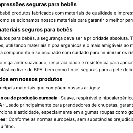
impressões seguras para bebês
bebê produtos fabricados com materiais de qualidade e impres
como selecionamos nossos materiais para garantir o melhor par
materiais seguros para bebês
utos para bebês, a segurança deve ser a prioridade absoluta.
s, utilizando materiais hipoalergênicos e o mais amigáveis ao
a componente é selecionado com cuidado para minimizar os risc
em garantir suavidade, respirabilidade e resistência para apoiar
 plástico livre de BPA, bem como tintas seguras para a pele del
ados em nossos produtos
incipais materiais que compõem nossos artigos:
o ou de produção europeia
: Suave, respirável e hipoalergênico
PA
: Usado principalmente para prendedores de chupetas, garante
rciona elasticidade, especialmente em algumas roupas como gor
ões
: Conforme as normas europeias, sem substâncias prejudici
u filho.