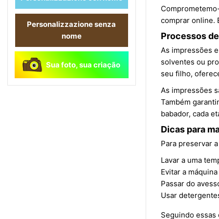
Comprometemo-nos
comprar online. 
Personalizzazione senza
Processos de
nome
As impressões em
solventes ou pro
Sua foto, sua criação
seu filho, ofere
As impressões sã
Também garantimo
babador, cada et
Dicas para ma
Para preservar a
Lavar a uma tem
Evitar a máquina
Passar do avesso
Usar detergentes
Seguindo essas d