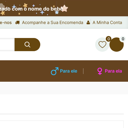
izado com o nome do bebê
e-nos
Acompanhe a Sua Encomenda
A Minha Conta
0
0
Para ele
Para ela