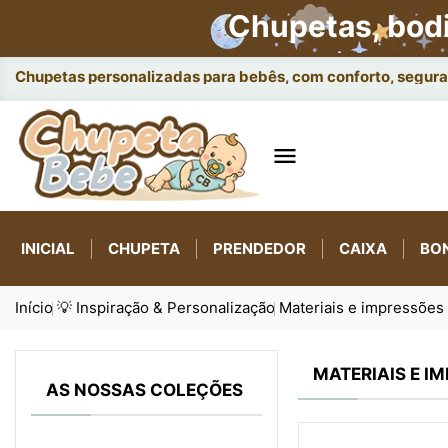
Chupetas, bod
Chupetas personalizadas para bebês, com conforto, seguran

INICIAL
CHUPETA
PRENDEDOR
CAIXA
BO
Início
💡 Inspiração & Personalização
Materiais e impressões
MATERIAIS E I
AS NOSSAS COLEÇÕES