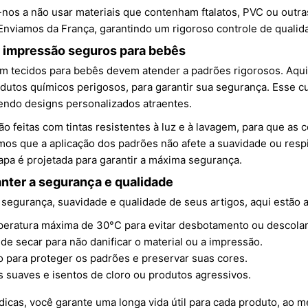
 a não usar materiais que contenham ftalatos, PVC ou outras s
Enviamos da França, garantindo um rigoroso controle de qualid
 impressão seguros para bebês
 tecidos para bebês devem atender a padrões rigorosos. Aqui, 
dutos químicos perigosos, para garantir sua segurança. Esse c
cendo designs personalizados atraentes.
o feitas com tintas resistentes à luz e à lavagem, para que a
s que a aplicação dos padrões não afete a suavidade ou respi
apa é projetada para garantir a máxima segurança.
nter a segurança e qualidade
 segurança, suavidade e qualidade de seus artigos, aqui estã
peratura máxima de 30°C para evitar desbotamento ou descola
 de secar para não danificar o material ou a impressão.
 para proteger os padrões e preservar suas cores.
 suaves e isentos de cloro ou produtos agressivos.
icas, você garante uma longa vida útil para cada produto, ao