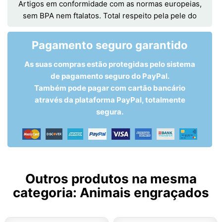
Artigos em conformidade com as normas europeias,
sem BPA nem ftalatos. Total respeito pela pele do
Pagamento seguro garantido
As suas compras estão protegidas pelo sistema
de pagamento seguro do PayPal.
Também pode pagar com cartão bancário
através da plataforma PayPal, totalmente
segura.
Outros produtos na mesma
categoria:
Animais engraçados