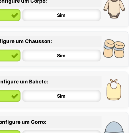
onfigure um Corpo:
Sim
figure um Chausson:
6 / 12 meses
12 / 18 meses
Sim
nfigure um Babete:
Sim
onfigure um Gorro: