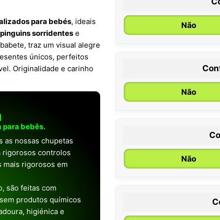
C
alizados para bebés
, ideais
Não
pinguins sorridentes
e
babete, traz um visual alegre
esentes únicos, perfeitos
Con
l. Originalidade e carinho
0 / 6 meses
Não
a
 para bebês.
Co
as as nossas chupetas
 rigorosos controlos
Não
os mais rigorosos em
, são feitas com
 sem produtos químicos
C
doura, higiénica e