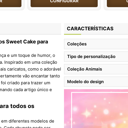
R
CONFIGURAR
CARACTERÍSTICAS
os Sweet Cake para
Coleções
ança e um toque de humor, o
Tipo de personalização
ta. Inspirado em uma coleção
ais caricatos, como o adorável
Coleção Animais
certamente vão encantar tanto
Modelo do design
foi criado para trazer um
nando cada artigo único e
ara todos os
l em diferentes modelos de
mic. Cada chupeta pode ser