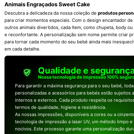
Animais Engraçados Sweet Cake
Descubra a delicadeza da nossa coleção de
produtos person
para criar momentos especiais. Com o design encantador de
outros animais divertidos, cada Item, como chupeta, body ou 
e reconfortante. A personalização sem nome permite criar pr
para tornar cada momento do seu bebé ainda mais inesquecíve
em cada detalhe.
Qualidade e seguranç
Nossa tecnologia de impressão 100% segura
Para garantir a máxima segurança para o seu bebé, tod
personalizadas e acessórios para bebés estão sujeitos a
internos e externos. Cada produto respeita os requisit
termos de qualidade, higiene e resistência.
As nossas impressões, disponíveis a cores ou a cinzento
tecnologia de impressão a laser UV, um método limpo e
nocivos. Este processo garante uma personalização dura