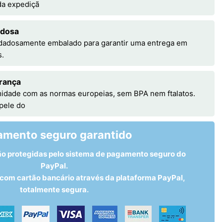
 da expediçã
adosa
idadosamente embalado para garantir uma entrega em
s.
rança
idade com as normas europeias, sem BPA nem ftalatos.
 pele do
amento seguro garantido
ão protegidas pelo sistema de pagamento seguro do
PayPal.
om cartão bancário através da plataforma PayPal,
totalmente segura.