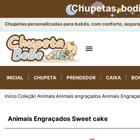
Chupetas, bod
Chupetas personalizadas para bebês, com conforto, seguran

INICIAL
CHUPETA
PRENDEDOR
CAIXA
BO
Início
Coleção Animais
Animais engraçados
Animais Engraça
Animais Engraçados Sweet cake