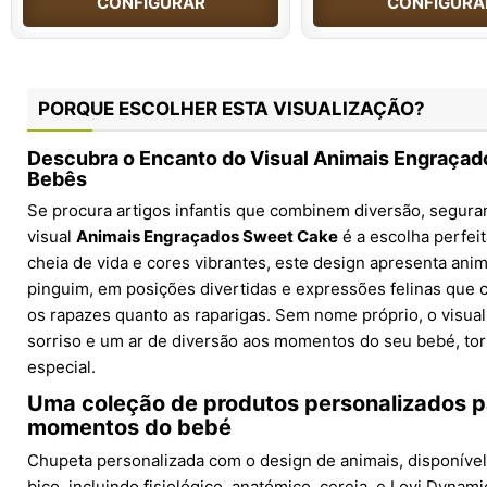
CONFIGURAR
CONFIGURA
PORQUE ESCOLHER ESTA VISUALIZAÇÃO?
Descubra o Encanto do Visual Animais Engraçad
Bebês
Se procura artigos infantis que combinem diversão, segur
visual
Animais Engraçados Sweet Cake
é a escolha perfei
cheia de vida e cores vibrantes, este design apresenta anim
pinguim, em posições divertidas e expressões felinas que 
os rapazes quanto as raparigas. Sem nome próprio, o visual 
sorriso e um ar de diversão aos momentos do seu bebé, tor
especial.
Uma coleção de produtos personalizados p
momentos do bebé
Chupeta personalizada com o design de animais, disponíve
bico, incluindo fisiológico, anatómico, cereja, e Lovi Dyna