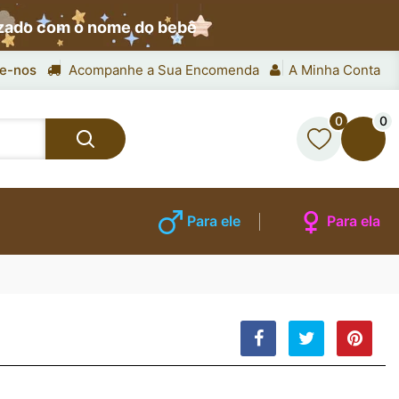
izado com o nome do bebê
e-nos
Acompanhe a Sua Encomenda
A Minha Conta
0
0
Para ele
Para ela