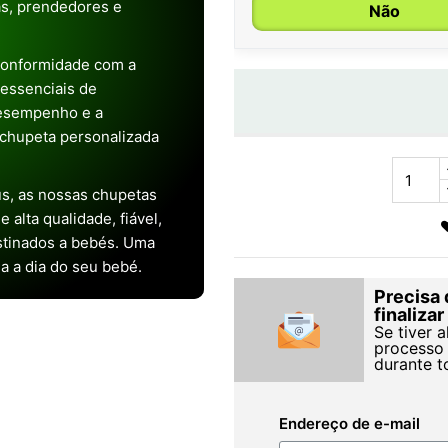
as, prendedores e
Não
conformidade com a
s essenciais de
desempenho e a
chupeta personalizada
s, as nossas chupetas
alta qualidade, fiável,
stinados a bebés. Uma
ia a dia do seu bebé.
Precisa 
finaliza
Se tiver 
processo 
durante t
Endereço de e-mail