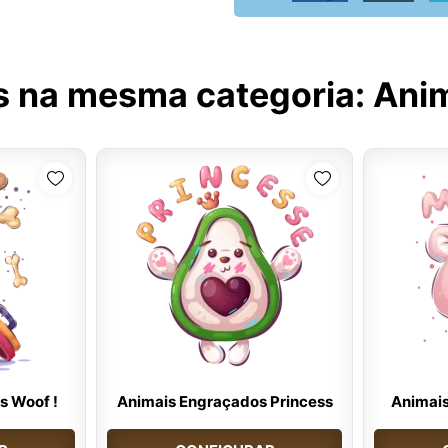
s na mesma categoria:
Ani
s Woof !
Animais Engraçados Princess
Animai