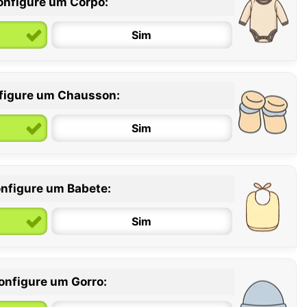
onfigure um Corpo:
Sim
figure um Chausson:
6 / 12 meses
12 / 18 meses
Sim
nfigure um Babete:
Sim
onfigure um Gorro: