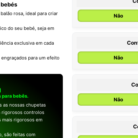
C
 bebés
lão rosa, ideal para criar
Não
único do seu bebé, seja em
Con
iência exclusiva em cada
0 / 6 meses
Não
s engraçados para um efeito
Co
a
 para bebês.
Não
as as nossas chupetas
 rigorosos controlos
os mais rigorosos em
C
, são feitas com