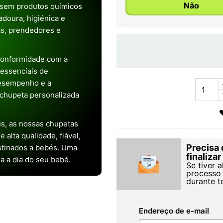
Não
 sem produtos químicos
doura, higiénica e
as, prendedores e
conformidade com a
s essenciais de
desempenho e a
chupeta personalizada
s, as nossas chupetas
alta qualidade, fiável,
Precisa 
stinados a bebés. Uma
finaliza
ia a dia do seu bebé.
Se tiver 
processo 
durante t
Endereço de e-mail