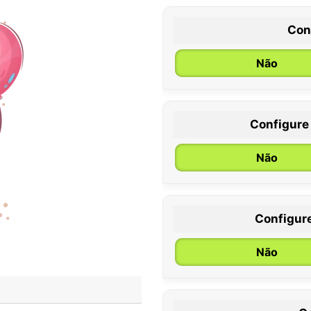
Con
Não
Configure
0 / 6 meses
Não
Configur
Não