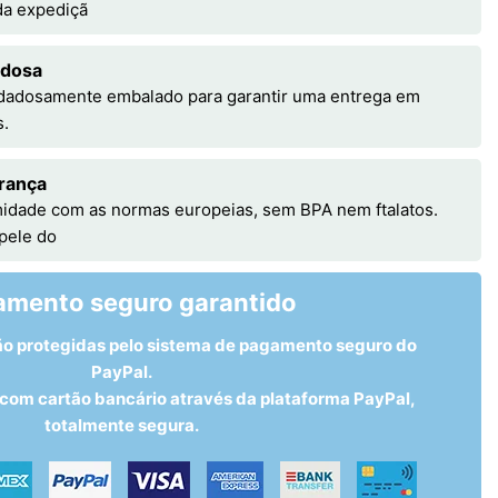
 da expediçã
adosa
idadosamente embalado para garantir uma entrega em
s.
rança
idade com as normas europeias, sem BPA nem ftalatos.
 pele do
amento seguro garantido
ão protegidas pelo sistema de pagamento seguro do
PayPal.
om cartão bancário através da plataforma PayPal,
totalmente segura.