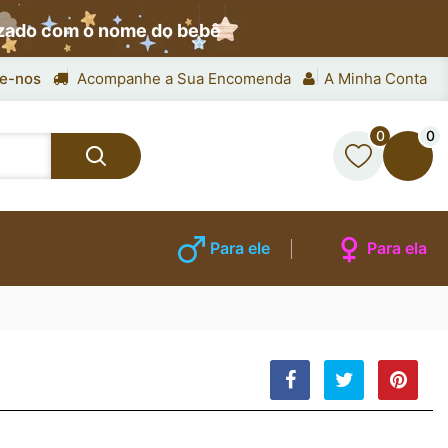
izado com o nome do bebê
e-nos
Acompanhe a Sua Encomenda
A Minha Conta
0
0
Para ele
Para ela