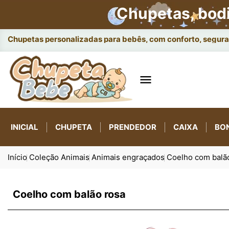
Chupetas, bod
Chupetas personalizadas para bebês, com conforto, seguran

INICIAL
CHUPETA
PRENDEDOR
CAIXA
BO
Início
Coleção Animais
Animais engraçados
Coelho com balã
Coelho com balão rosa