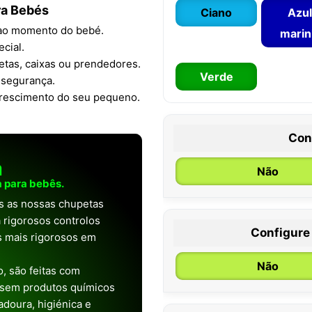
ra Bebés
Ciano
Azul
a ao momento do bebé.
mari
cial.
tas, caixas ou prendedores.
Verde
 segurança.
crescimento do seu pequeno.
Con
a
Não
 para bebês.
as as nossas chupetas
 rigorosos controlos
Configure
os mais rigorosos em
0 / 6 meses
Não
, são feitas com
 sem produtos químicos
doura, higiénica e