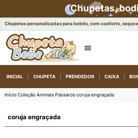
Chupetas, bod
Chupetas personalizadas para bebês, com conforto, seguran

INICIAL
CHUPETA
PRENDEDOR
CAIXA
BO
Início
Coleção Animais
Pássaros
coruja engraçada
coruja engraçada