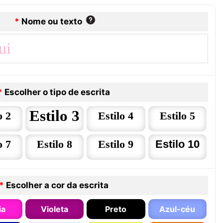
*
Nome ou texto
*
Escolher o tipo de escrita
Estilo 3
o 2
Estilo 4
Estilo 5
o 7
Estilo 8
Estilo 9
Estilo 10
*
Escolher a cor da escrita
ia
Violeta
Preto
Azul-céu