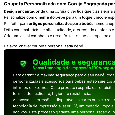
Chupeta Personalizada com Coruja Engraçada pa
Design encantador
de uma coruja divertida que traz alegri
Personalize com o
nome do bebé
para um toque único e espe
Perfeito para
artigos personalizados para bebés
como chupe
Feito com materiais de alta qualidade, oferecendo conforto e
Crie um visual carinhoso e reconfortante que acompanha o 
Palavra-chave: chupeta personalizada bébé.
Qualidade e seguranç
Nossa tecnologia de impressão 100% segura
Para garantir a máxima segurança para o seu bebé, tod
personalizadas e acessórios para bebés estão sujeitos a
internos e externos. Cada produto respeita os requisit
termos de qualidade, higiene e resistência.
As nossas impressões, disponíveis a cores ou a cinzento
tecnologia de impressão a laser UV, um método limpo e
nocivos. Este processo garante uma personalização dura