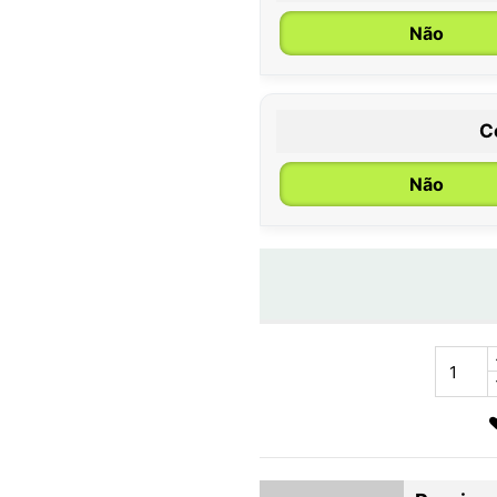
Não
C
Não