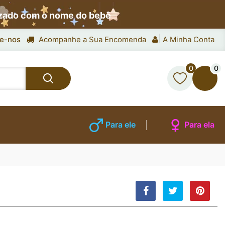
izado com o nome do bebê
e-nos
Acompanhe a Sua Encomenda
A Minha Conta
0
0
Para ele
Para ela