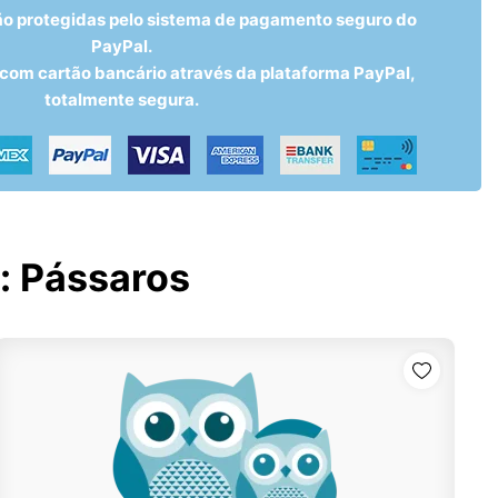
ão protegidas pelo sistema de pagamento seguro do
PayPal.
om cartão bancário através da plataforma PayPal,
totalmente segura.
:
Pássaros