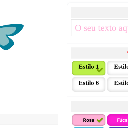
Estilo 1
Estil
Estilo 6
Estil
Rosa
Fúcs