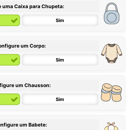
e uma Caixa para Chupeta:
Sim
onfigure um Corpo:
Sim
figure um Chausson:
6 / 12 meses
12 / 18 meses
Sim
nfigure um Babete: