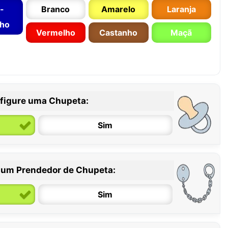
-
Branco
Amarelo
Laranja
nho
Vermelho
Castanho
Maçã
figure uma Chupeta:
Sim
 um Prendedor de Chupeta:
6 / 36 meses
Sim