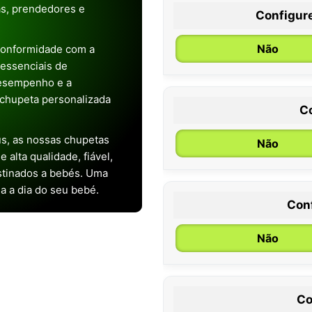
as, prendedores e
Configur
Não
conformidade com a
s essenciais de
desempenho e a
chupeta personalizada
C
s, as nossas chupetas
Não
alta qualidade, fiável,
stinados a bebés. Uma
ia a dia do seu bebé.
Con
0 / 6 meses
Não
Co