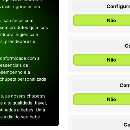
Configur
os mais rigorosos em
Não
, são feitas com
 sem produtos químicos
doura, higiénica e
as, prendedores e
C
conformidade com a
Não
s essenciais de
desempenho e a
chupeta personalizada
Con
0 / 6 meses
s, as nossas chupetas
Não
alta qualidade, fiável,
stinados a bebés. Uma
ia a dia do seu bebé.
Co