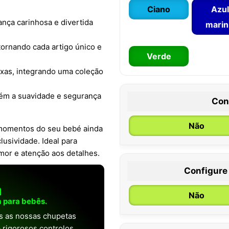
Ciano
Azul
nça carinhosa e divertida
mari
tornando cada artigo único e
Verde
ixas, integrando uma coleção
ém a suavidade e segurança
Con
Não
 momentos do seu bebé ainda
usividade. Ideal para
mor e atenção aos detalhes.
Configure
0 / 6 meses
a
Não
 para bebês.
as as nossas chupetas
 rigorosos controlos