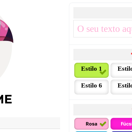
Estilo 1
Estil
Estilo 6
Estil
Rosa
Fúcs