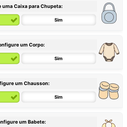
e uma Caixa para Chupeta:
Sim
onfigure um Corpo:
Sim
figure um Chausson:
6 / 12 meses
12 / 18 meses
Sim
nfigure um Babete: