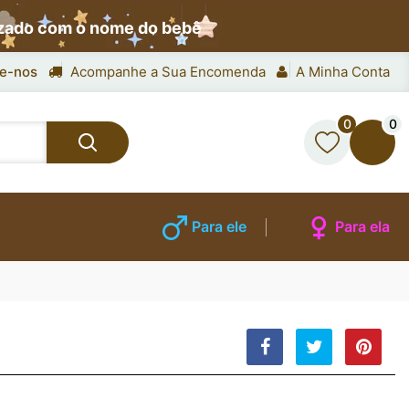
izado com o nome do bebê
e-nos
Acompanhe a Sua Encomenda
A Minha Conta
0
0
Para ele
Para ela