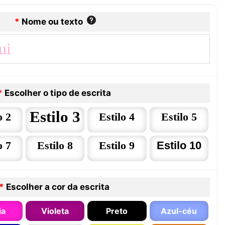
*
Nome ou texto
*
Escolher o tipo de escrita
Estilo 3
o 2
Estilo 4
Estilo 5
o 7
Estilo 8
Estilo 9
Estilo 10
*
Escolher a cor da escrita
ia
Violeta
Preto
Azul-céu