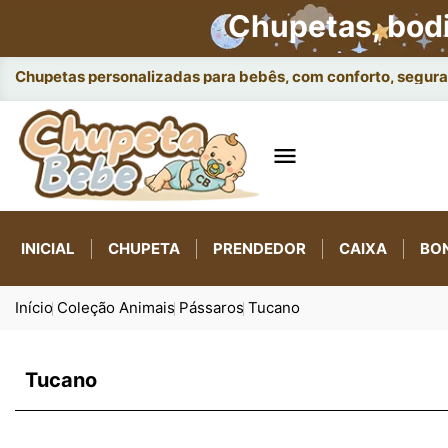
Chupetas, bod
Chupetas personalizadas para bebês, com conforto, seguran

INICIAL
CHUPETA
PRENDEDOR
CAIXA
BO
Início
Coleção Animais
Pássaros
Tucano
Tucano