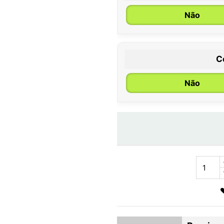
Não
C
Não