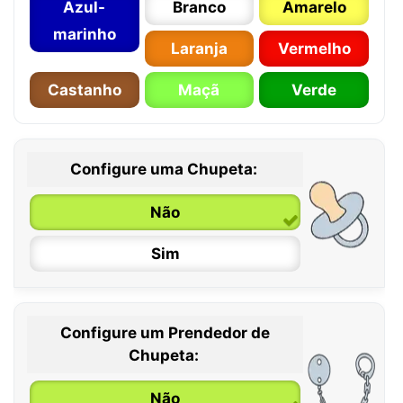
Azul-
Branco
Amarelo
marinho
Laranja
Vermelho
Castanho
Maçã
Verde
Configure uma Chupeta:
Não
Sim
Configure um Prendedor de
0 / 6 meses
Chupeta:
6 / 36 meses
Não