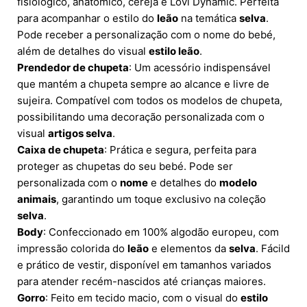
fisiológico, anatómico, cereja e Lovi Dynamic. Perfeita
para acompanhar o estilo do
leão
na temática
selva
.
Pode receber a personalização com o nome do bebé,
além de detalhes do visual
estilo leão
.
Prendedor de chupeta
: Um acessório indispensável
que mantém a chupeta sempre ao alcance e livre de
sujeira. Compatível com todos os modelos de chupeta,
possibilitando uma decoração personalizada com o
visual
artigos selva
.
Caixa de chupeta
: Prática e segura, perfeita para
proteger as chupetas do seu bebé. Pode ser
personalizada com o
nome
e detalhes do
modelo
animais
, garantindo um toque exclusivo na coleção
selva
.
Body
: Confeccionado em 100% algodão europeu, com
impressão colorida do
leão
e elementos da
selva
. Fácild
e prático de vestir, disponível em tamanhos variados
para atender recém-nascidos até crianças maiores.
Gorro
: Feito em tecido macio, com o visual do
estilo