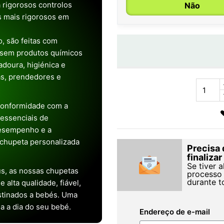
 rigorosos controlos
Não
os mais rigorosos em
, são feitas com
 sem produtos químicos
doura, higiénica e
as, prendedores e
conformidade com a
s essenciais de
desempenho e a
chupeta personalizada
Precisa 
finaliza
Se tiver 
s, as nossas chupetas
processo 
durante t
alta qualidade, fiável,
stinados a bebés. Uma
ia a dia do seu bebé.
Endereço de e-mail