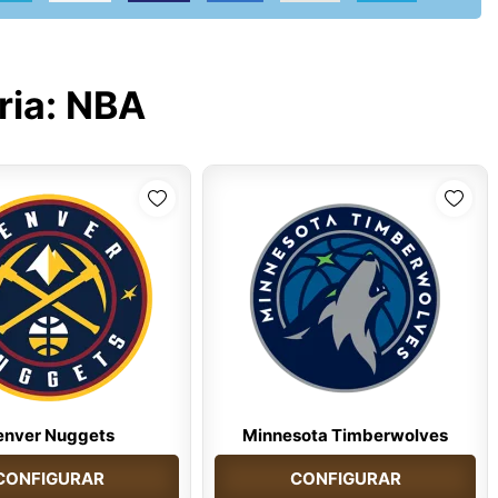
ria:
NBA
enver Nuggets
Minnesota Timberwolves
CONFIGURAR
CONFIGURAR