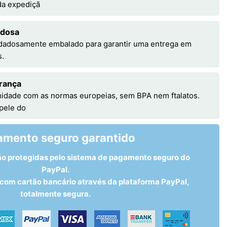
 da expediçã
adosa
idadosamente embalado para garantir uma entrega em
s.
rança
idade com as normas europeias, sem BPA nem ftalatos.
 pele do
amento seguro garantido
ão protegidas pelo sistema de pagamento seguro do
PayPal.
om cartão bancário através da plataforma PayPal,
totalmente segura.