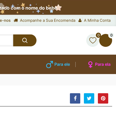
izado com o nome do bebê
e-nos
Acompanhe a Sua Encomenda
A Minha Conta
0
0
Para ele
Para ela