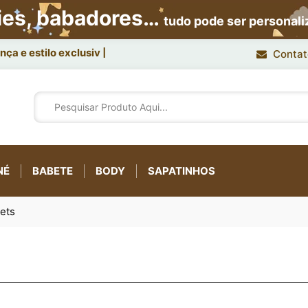
ies, babadores…
tudo pode ser personal
ça e estilo exclusivo.
Contat
NÉ
BABETE
BODY
SAPATINHOS
ets