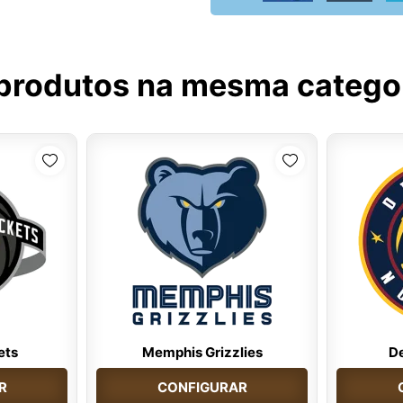
produtos na mesma catego
ets
Memphis Grizzlies
D
R
CONFIGURAR