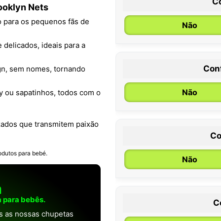
C
ooklyn Nets
o para os pequenos fãs de
Não
 delicados, ideais para a
Con
ign, sem nomes, tornando
0 / 6 meses
Não
y ou sapatinhos, todos com o
zados que transmitem paixão
Co
odutos para bebé.
Não
a
 para bebês.
C
as as nossas chupetas