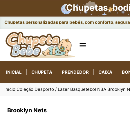
Chupetas, bod
Chupetas personalizadas para bebês, com conforto, seguran

INICIAL
CHUPETA
PRENDEDOR
CAIXA
BO
Início
Coleção Desporto / Lazer
Basquetebol
NBA
Brooklyn N
Brooklyn Nets