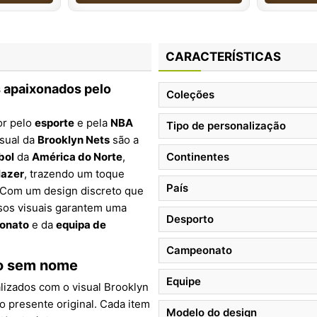
CARACTERÍSTICAS
s apaixonados pelo
Coleções
or pelo
esporte
e pela
NBA
Tipo de personalização
isual da
Brooklyn Nets
são a
bol
da
América do Norte
,
Continentes
lazer
, trazendo um toque
País
. Com um design discreto que
ssos visuais garantem uma
Desporto
onato
e da
equipa de
Campeonato
ão sem nome
Equipe
izados com o visual Brooklyn
o presente original. Cada item
Modelo do design