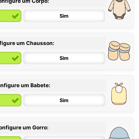
onfigure um Corpo:
Sim
figure um Chausson:
6 / 12 meses
12 / 18 meses
Sim
nfigure um Babete:
Sim
onfigure um Gorro: