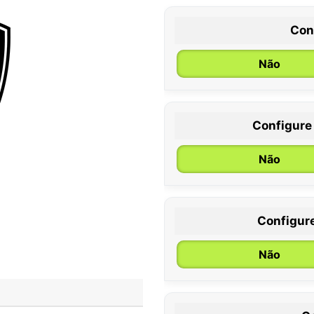
Con
Não
Configure
0 / 6 meses
Não
Configur
Não