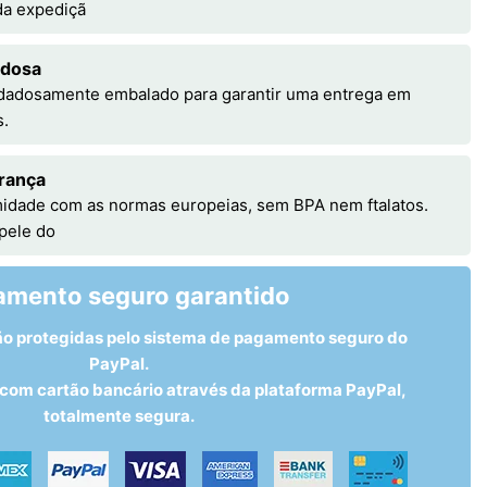
 da expediçã
adosa
idadosamente embalado para garantir uma entrega em
s.
rança
idade com as normas europeias, sem BPA nem ftalatos.
 pele do
amento seguro garantido
ão protegidas pelo sistema de pagamento seguro do
PayPal.
om cartão bancário através da plataforma PayPal,
totalmente segura.