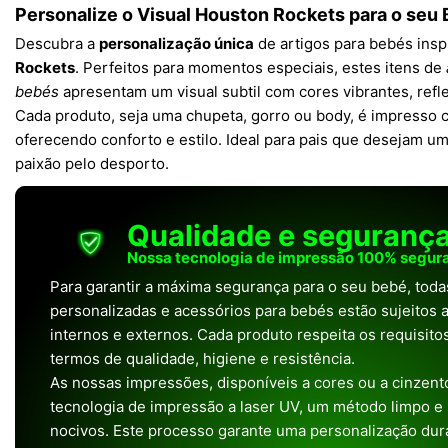
Personalize o Visual Houston Rockets para o seu
Descubra a
personalização única
de artigos para bebés ins
Rockets
. Perfeitos para momentos especiais, estes itens de
bebés
apresentam um visual subtil com cores vibrantes, refl
Cada produto, seja uma chupeta, gorro ou body, é impresso 
oferecendo conforto e estilo. Ideal para pais que desejam um
paixão pelo desporto.
Qualidade e seguranç
Nossa tecnologia de impressão 100% segura
Para garantir a máxima segurança para o seu bebé, tod
personalizadas e acessórios para bebés estão sujeitos a
internos e externos. Cada produto respeita os requisit
termos de qualidade, higiene e resistência.
As nossas impressões, disponíveis a cores ou a cinzento
tecnologia de impressão a laser UV, um método limpo e
nocivos. Este processo garante uma personalização dura