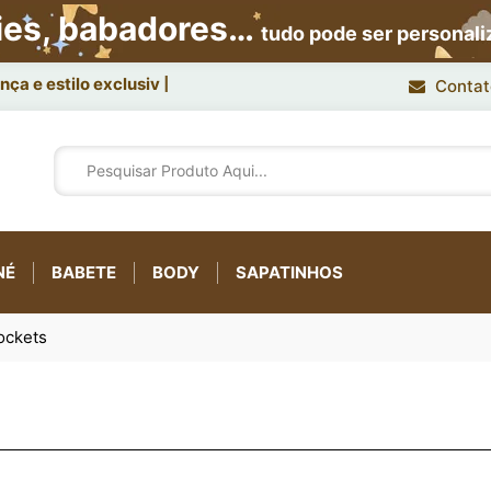
ies, babadores…
tudo pode ser personal
ça e estilo exclusivo.
Contat
NÉ
BABETE
BODY
SAPATINHOS
ockets