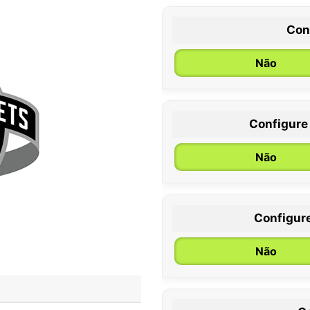
Con
Não
Configure
0 / 6 meses
Não
Configur
Não