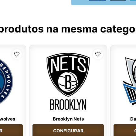
produtos na mesma catego
wolves
Brooklyn Nets
Da
R
CONFIGURAR