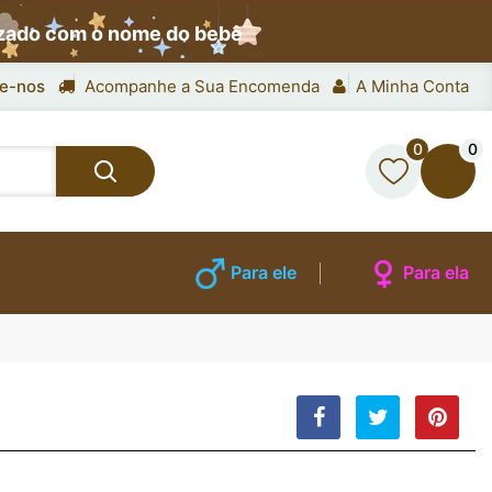
izado com o nome do bebê
e-nos
Acompanhe a Sua Encomenda
A Minha Conta
0
0
Para ele
Para ela