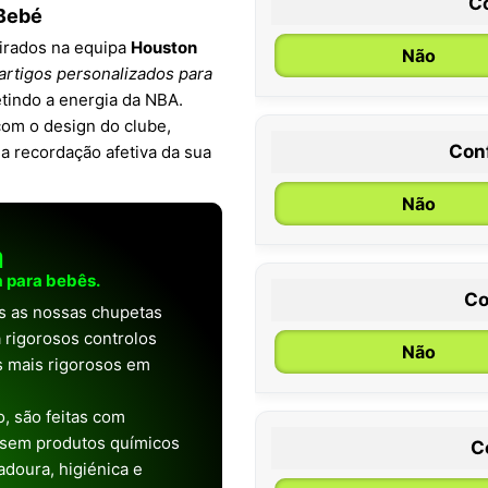
C
 Bebé
pirados na equipa
Houston
Não
artigos personalizados para
etindo a energia da NBA.
com o design do clube,
Con
a recordação afetiva da sua
0 / 6 meses
Não
a
 para bebês.
Co
as as nossas chupetas
 rigorosos controlos
Não
os mais rigorosos em
, são feitas com
 sem produtos químicos
C
doura, higiénica e