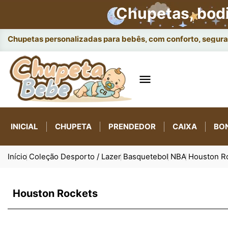
Chupetas, bod
Chupetas personalizadas para bebês, com conforto, seguran

INICIAL
CHUPETA
PRENDEDOR
CAIXA
BO
Início
Coleção Desporto / Lazer
Basquetebol
NBA
Houston R
Houston Rockets