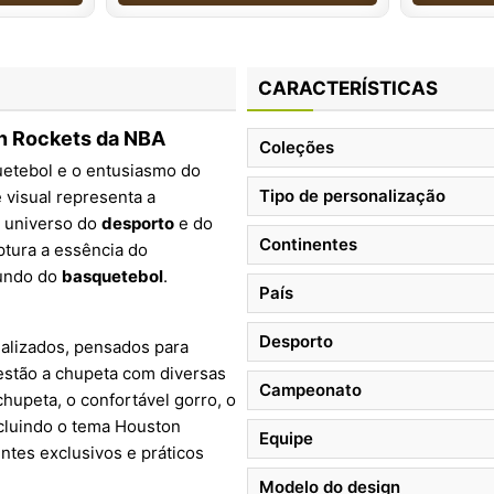
CARACTERÍSTICAS
on Rockets da NBA
Coleções
uetebol e o entusiasmo do
Tipo de personalização
 visual representa a
 universo do
desporto
e do
Continentes
ptura a essência do
mundo do
basquetebol
.
País
Desporto
nalizados, pensados para
estão a chupeta com diversas
Campeonato
chupeta, o confortável gorro, o
incluindo o tema Houston
Equipe
ntes exclusivos e práticos
Modelo do design