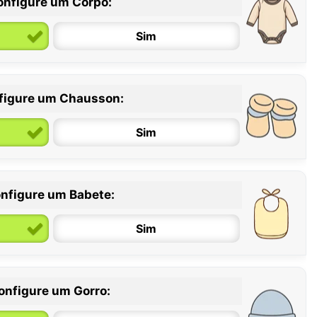
onfigure um Corpo:
Sim
figure um Chausson:
6 / 12 meses
12 / 18 meses
Sim
nfigure um Babete:
Sim
onfigure um Gorro: