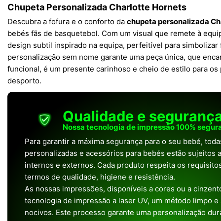
Chupeta Personalizada Charlotte Hornets
Descubra a fofura e o conforto da
chupeta personalizada Ch
bebés fãs de basquetebol. Com um visual que remete à equip
design subtil inspirado na equipa, perfeitível para simbolizar 
personalização sem nome garante uma peça única, que encan
funcional, é um presente carinhoso e cheio de estilo para 
desporto.
Qualidade e seguranç
Nossa tecnologia de impressão 100% segura
Para garantir a máxima segurança para o seu bebé, tod
personalizadas e acessórios para bebés estão sujeitos a
internos e externos. Cada produto respeita os requisit
termos de qualidade, higiene e resistência.
As nossas impressões, disponíveis a cores ou a cinzento
tecnologia de impressão a laser UV, um método limpo e
nocivos. Este processo garante uma personalização dura