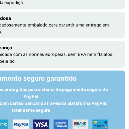
 da expediçã
adosa
idadosamente embalado para garantir uma entrega em
s.
rança
idade com as normas europeias, sem BPA nem ftalatos.
 pele do
amento seguro garantido
ão protegidas pelo sistema de pagamento seguro do
PayPal.
om cartão bancário através da plataforma PayPal,
totalmente segura.