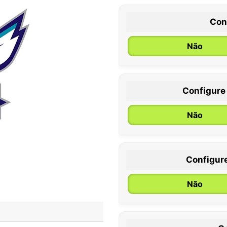
Con
Não
Configure
0 / 6 meses
Não
Configur
Não