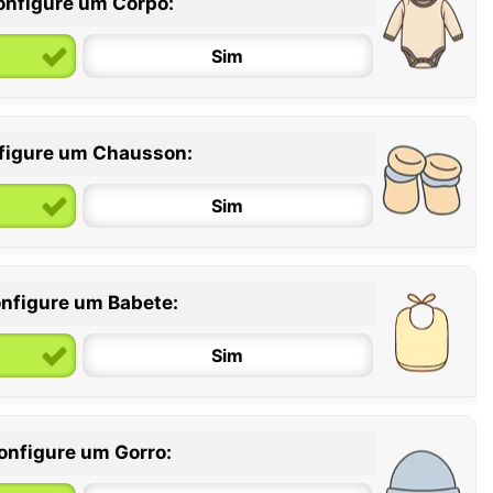
onfigure um Corpo:
Sim
figure um Chausson:
6 / 12 meses
12 / 18 meses
Sim
nfigure um Babete:
Sim
onfigure um Gorro: