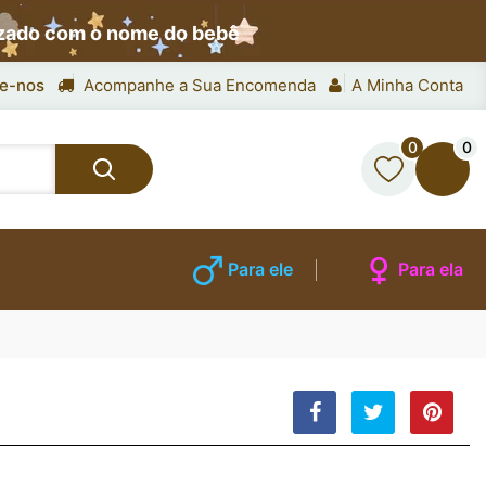
izado com o nome do bebê
e-nos
Acompanhe a Sua Encomenda
A Minha Conta
0
0
Para ele
Para ela