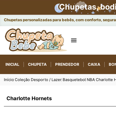
Chupetas, bod
Chupetas personalizadas para bebês, com conforto, seguran

INICIAL
CHUPETA
PRENDEDOR
CAIXA
BO
Início
Coleção Desporto / Lazer
Basquetebol
NBA
Charlotte 
Charlotte Hornets