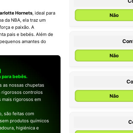
C
arlotte Hornets
, ideal para
Não
a da NBA, ela traz um
força e paixão. A
ta pais e bebés. Além de
Con
os pequenos amantes do
0 / 6 meses
Não
a
 para bebês.
Co
as as nossas chupetas
 rigorosos controlos
Não
os mais rigorosos em
, são feitas com
 sem produtos químicos
C
doura, higiénica e