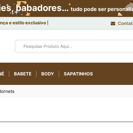
ies, babadores…
tudo pode ser personal
ça e estilo exclusivo.
Contat
NÉ
BABETE
BODY
SAPATINHOS
Hornets