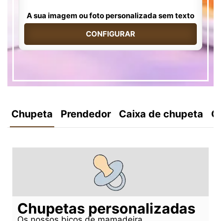
A sua imagem ou foto personalizada sem texto
CONFIGURAR
Chupeta
Prendedor
Caixa de chupeta
C
Chupetas personalizadas
Os nossos bicos de mamadeira