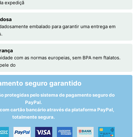
 da expediçã
adosa
idadosamente embalado para garantir uma entrega em
s.
rança
idade com as normas europeias, sem BPA nem ftalatos.
 pele do
amento seguro garantido
ão protegidas pelo sistema de pagamento seguro do
PayPal.
om cartão bancário através da plataforma PayPal,
totalmente segura.