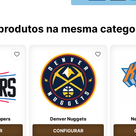
produtos na mesma catego
ppers
Denver Nuggets
Ne
R
CONFIGURAR