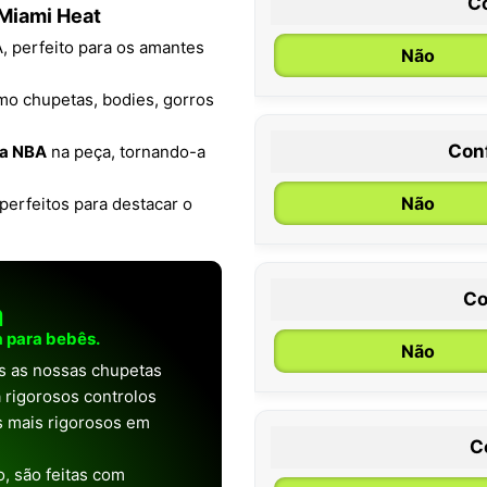
C
 Miami Heat
, perfeito para os amantes
Não
o chupetas, bodies, gorros
Con
a NBA
na peça, tornando-a
0 / 6 meses
Não
perfeitos para destacar o
Co
a
 para bebês.
Não
as as nossas chupetas
 rigorosos controlos
os mais rigorosos em
C
, são feitas com