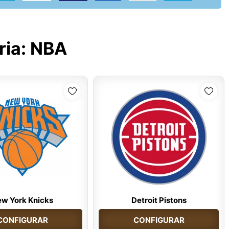
ria:
NBA
w York Knicks
Detroit Pistons
CONFIGURAR
CONFIGURAR