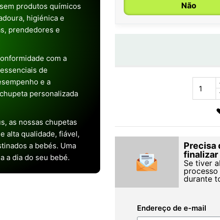
Não
 sem produtos químicos
doura, higiénica e
as, prendedores e
conformidade com a
s essenciais de
desempenho e a
chupeta personalizada
s, as nossas chupetas
alta qualidade, fiável,
Precisa 
stinados a bebés. Uma
finaliza
ia a dia do seu bebé.
Se tiver 
processo 
durante t
Endereço de e-mail