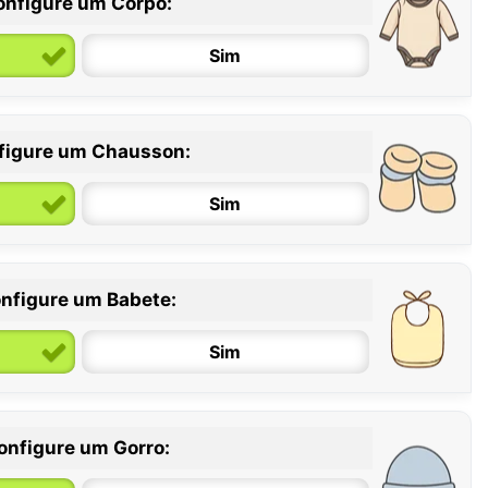
onfigure um Corpo:
Sim
figure um Chausson:
6 / 12 meses
12 / 18 meses
Sim
nfigure um Babete:
Sim
onfigure um Gorro: