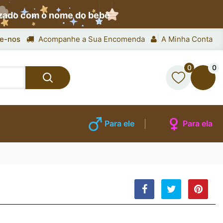
izado com o nome do bebê
e-nos
Acompanhe a Sua Encomenda
A Minha Conta
0
0
Para ele
Para ela