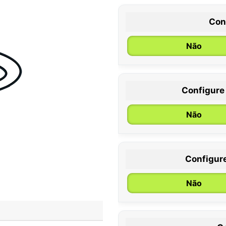
Con
Não
Configure
0 / 6 meses
Não
Configur
Não