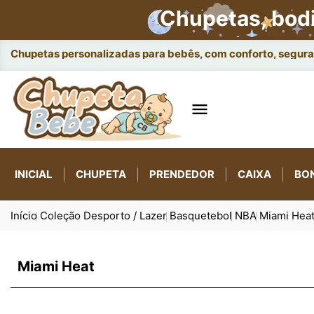
Chupetas, bod
Chupetas personalizadas para bebês, com conforto, seguran

INICIAL
CHUPETA
PRENDEDOR
CAIXA
BO
Início
Coleção Desporto / Lazer
Basquetebol
NBA
Miami Hea
Miami Heat