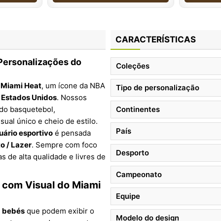
CARACTERÍSTICAS
Personalizações do
Coleções
e
Miami Heat
, um ícone da NBA
Tipo de personalização
s
Estados Unidos
. Nossos
 do basquetebol,
Continentes
ual único e cheio de estilo.
País
uário esportivo
é pensada
o / Lazer
. Sempre com foco
Desporto
 de alta qualidade e livres de
Campeonato
 com Visual do Miami
Equipe
a bebés
que podem exibir o
Modelo do design