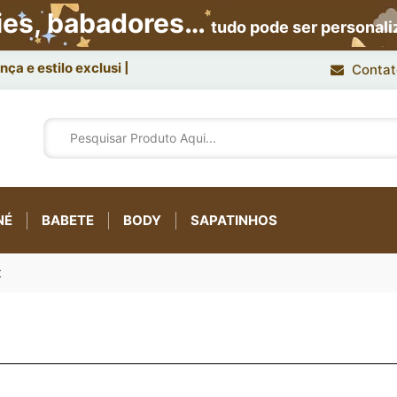
ies, babadores…
tudo pode ser personal
ça e estilo exclusivo.
Contat
NÉ
BABETE
BODY
SAPATINHOS
t