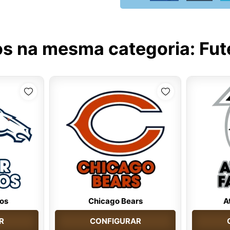
os na mesma categoria:
Fut
os
Chicago Bears
A
R
CONFIGURAR