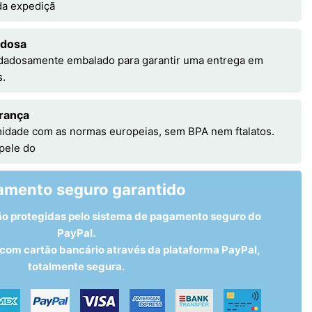
 da expediçã
adosa
idadosamente embalado para garantir uma entrega em
s.
rança
idade com as normas europeias, sem BPA nem ftalatos.
 pele do
amento seguro garantido
ão protegidas pelo sistema de pagamento seguro do
PayPal.
om cartão bancário através da plataforma PayPal,
totalmente segura.