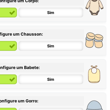
onfigure um Corpo:
Sim
figure um Chausson:
6 / 12 meses
12 / 18 meses
Sim
nfigure um Babete:
Sim
onfigure um Gorro: