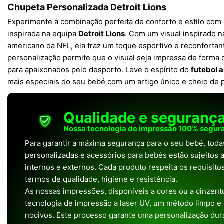
Chupeta Personalizada Detroit Lions
Experimente a combinação perfeita de conforto e estilo com
inspirada na equipa
Detroit Lions
. Com um visual inspirado n
americano da NFL, ela traz um toque esportivo e reconfortan
personalização permite que o visual seja impressa de forma d
para apaixonados pelo desporto. Leve o espírito do
futebol 
mais especiais do seu bebé com um artigo único e cheio de 
Qualidade e seguranç
Nossa tecnologia de impressão 100% segura
Para garantir a máxima segurança para o seu bebé, tod
personalizadas e acessórios para bebés estão sujeitos a
internos e externos. Cada produto respeita os requisit
termos de qualidade, higiene e resistência.
As nossas impressões, disponíveis a cores ou a cinzento
tecnologia de impressão a laser UV, um método limpo e
nocivos. Este processo garante uma personalização dura