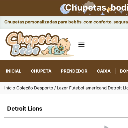
Chupetas, bod
Chupetas personalizadas para bebês, com conforto, seguran

INICIAL
CHUPETA
PRENDEDOR
CAIXA
BO
Início
Coleção Desporto / Lazer
Futebol americano
Detroit Li
Detroit Lions