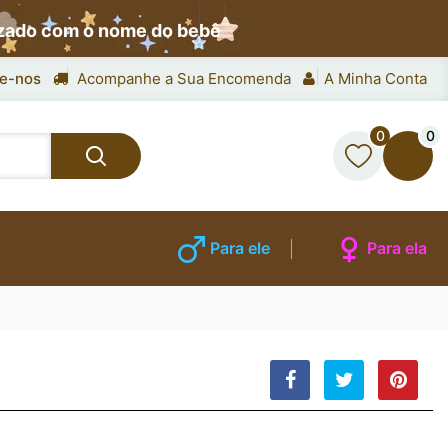
izado com o nome do bebê
e-nos
Acompanhe a Sua Encomenda
A Minha Conta
0
0
Para ele
Para ela