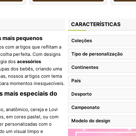
CARACTERÍSTICAS
os mais pequenos
Coleções
os com artigos que reflitam a
Tipo de personalização
colha perfeita. Com designs
rgia dos
acessórios
Continentes
upas dos bebês, criando uma
nas, nossos artigos com tema
País
para momentos inesquecíveis.
s mais especiais do
Desporto
Campeonato
co, anatômico, cereja e Lovi
es, em cores pastel, ou com
Modelo do design
er personalizadas com o
do um visual limpo e