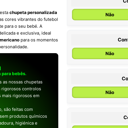
C
 esta
chupeta personalizada
Não
as cores vibrantes do futebol
te para o seu bebé. A
elicada e exclusiva, ideal
Con
americano
para os momentos
0 / 6 meses
personalidade.
Não
a
 para bebês.
Co
as as nossas chupetas
 rigorosos controlos
Não
os mais rigorosos em
, são feitas com
 sem produtos químicos
C
doura, higiénica e