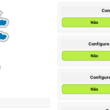
Con
Não
Configure
0 / 6 meses
Não
Configur
Não