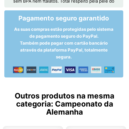
sem BPA nem ftalatos. Total respeito pela pele do
Pagamento seguro garantido
As suas compras estão protegidas pelo sistema
de pagamento seguro do PayPal.
Também pode pagar com cartão bancário
através da plataforma PayPal, totalmente
segura.
Outros produtos na mesma
categoria:
Campeonato da
Alemanha