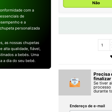
Não
conformidade com a
s essenciais de
desempenho e a
chupeta personalizada
s, as nossas chupetas
alta qualidade, fiável,
stinados a bebés. Uma
ia a dia do seu bebé.
Precisa 
finaliza
Se tiver 
processo 
durante t
Endereço de e-mail