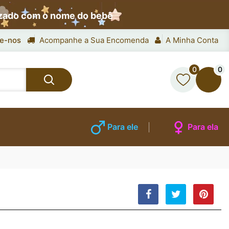
izado com o nome do bebê
e-nos
Acompanhe a Sua Encomenda
A Minha Conta
0
0
Para ele
Para ela