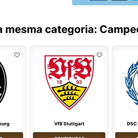
a mesma categoria:
Campeo
iburg
VfB Stuttgart
DSC 