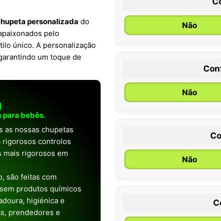
C
hupeta personalizada
do
Não
e apaixonados pelo
ilo único. A personalização
 garantindo um toque de
Con
0 / 6 meses
Não
a
 para bebês.
as as nossas chupetas
Co
 rigorosos controlos
os mais rigorosos em
Não
, são feitas com
 sem produtos químicos
doura, higiénica e
C
as, prendedores e