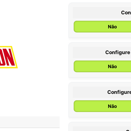
Con
Não
Configure
0 / 6 meses
Não
Configur
Não