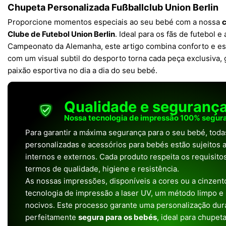
Chupeta Personalizada Fußballclub Union Berlin
Proporcione momentos especiais ao seu bebé com a nossa
c
Clube de Futebol Union Berlin
. Ideal para os fãs de futebol 
Campeonato da Alemanha, este artigo combina conforto e est
com um visual subtil do desporto torna cada peça exclusiva,
paixão esportiva no dia a dia do seu bebé.
Qualidade e seguranç
Nossa tecnologia de impressão 100% segura
Para garantir a máxima segurança para o seu bebé, tod
personalizadas e acessórios para bebés estão sujeitos a
internos e externos. Cada produto respeita os requisit
termos de qualidade, higiene e resistência.
As nossas impressões, disponíveis a cores ou a cinzento
tecnologia de impressão a laser UV, um método limpo e
nocivos. Este processo garante uma personalização dura
perfeitamente
segura para os bebés
, ideal para chupet