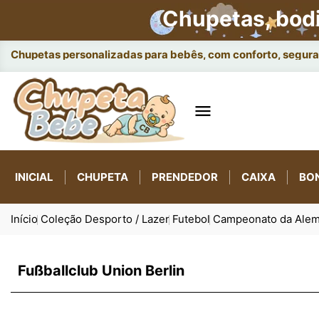
Chupetas, bod
Chupetas personalizadas para bebês, com conforto, seguran

INICIAL
CHUPETA
PRENDEDOR
CAIXA
BO
Início
Coleção Desporto / Lazer
Futebol
Campeonato da Ale
Fußballclub Union Berlin