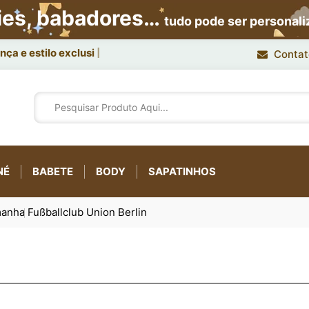
ies, babadores…
tudo pode ser personal
ça e estilo exclusivo.
Contat
NÉ
BABETE
BODY
SAPATINHOS
manha
Fußballclub Union Berlin