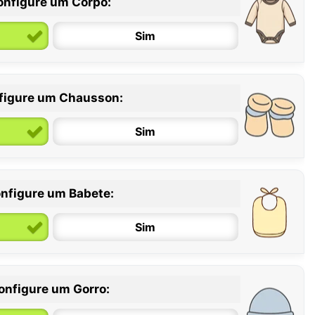
onfigure um Corpo:
Sim
figure um Chausson:
6 / 12 meses
12 / 18 meses
Sim
nfigure um Babete:
Sim
onfigure um Gorro: