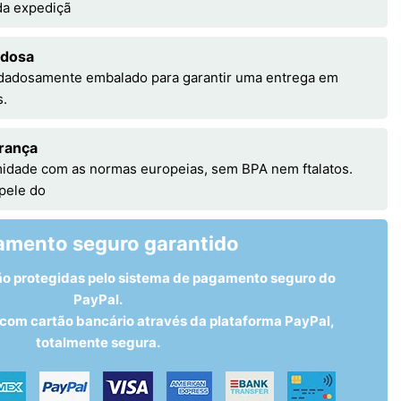
 da expediçã
adosa
idadosamente embalado para garantir uma entrega em
s.
rança
idade com as normas europeias, sem BPA nem ftalatos.
 pele do
amento seguro garantido
ão protegidas pelo sistema de pagamento seguro do
PayPal.
om cartão bancário através da plataforma PayPal,
totalmente segura.