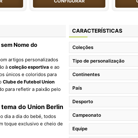
R
CONFIGURAR
CARACTERÍSTICAS
o sem Nome do
Coleções
com artigos personalizados
Tipo de personalização
ão à
coleção esportiva
e ao
s únicos e coloridos para
Continentes
do
Clube de Futebol Union
País
o para refletir a paixão pelo
Desporto
tema do Union Berlin
Campeonato
 dia a dia do bebé, todos
m toque exclusivo e cheio de
Equipe