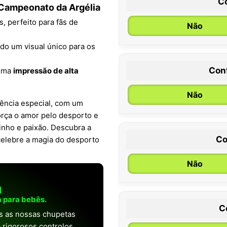
C
 Campeonato da Argélia
, perfeito para fãs de
Não
ndo um visual único para os
Con
 uma
impressão de alta
0 / 6 meses
Não
iência especial, com um
rça o amor pelo desporto e
inho e paixão. Descubra a
Co
celebre a magia do desporto
Não
a
 para bebês.
C
as as nossas chupetas
 rigorosos controlos