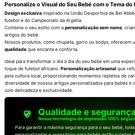
Personalize o Visual do Seu Bebé com o Tema do
Design exclusiva
inspirado na União Desportiva de Bel Abbès
futebol
e do
Campeonato da Argélia
.
Combine o seu estilo com a
personalização sem nome
, cria
artigos do bebé.
Nossos produtos, como chupeta, gorro ou bodys, oferecem
qualidade
que encanta e conforta.
Ideal para transformar o dia a dia do seu bebé em uma exper
toque de futebol africano.
Personalização artesanal
que refo
pela cultura local, proporcionando momentos repletos de car
diversidade de nossos artigos personalizados para bebés e 
com delicadeza e exclusividade.
Qualidade e seguranç
Nossa tecnologia de impressão 100% segura
Para garantir a máxima segurança para o seu bebé, tod
personalizadas e acessórios para bebés estão sujeitos a