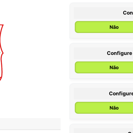
Con
Não
Configure
0 / 6 meses
Não
Configur
Não