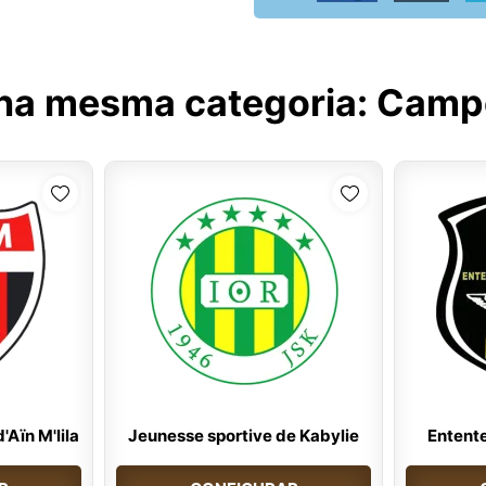
 na mesma categoria:
Campe
'Aïn M'lila
Jeunesse sportive de Kabylie
Entente