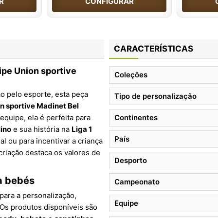
R
CONFIGURAR
CARACTERÍSTICAS
uipe
Union sportive
Coleções
ão pelo esporte, esta peça
Tipo de personalização
n sportive Madinet Bel
quipe, ela é perfeita para
Continentes
lino
e sua história na
Liga 1
País
 ou para incentivar a criança
 criação destaca os valores de
Desporto
a bebés
Campeonato
para a personalização,
Equipe
 Os produtos disponíveis são