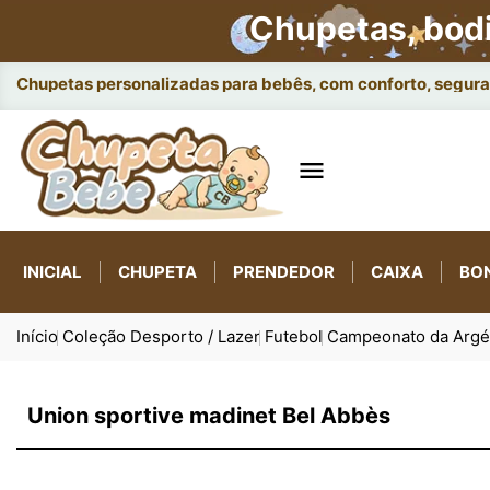
Chupetas, bod
Chupetas personalizadas para bebês, com conforto, seguran

INICIAL
CHUPETA
PRENDEDOR
CAIXA
BO
Início
Coleção Desporto / Lazer
Futebol
Campeonato da Argé
Union sportive madinet Bel Abbès