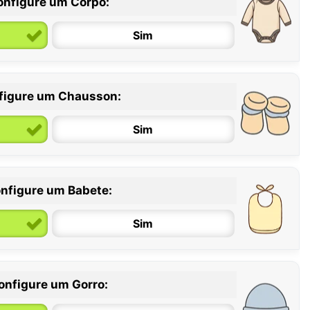
onfigure um Corpo:
Sim
figure um Chausson:
6 / 12 meses
12 / 18 meses
Sim
nfigure um Babete:
Sim
onfigure um Gorro: