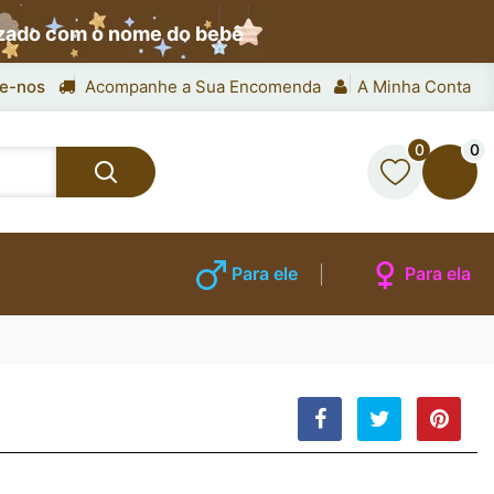
izado com o nome do bebê
e-nos
Acompanhe a Sua Encomenda
A Minha Conta
0
0
Para ele
Para ela