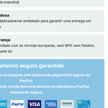
 da expediçã
adosa
idadosamente embalado para garantir uma entrega em
s.
rança
idade com as normas europeias, sem BPA nem ftalatos.
 pele do
amento seguro garantido
ão protegidas pelo sistema de pagamento seguro do
PayPal.
om cartão bancário através da plataforma PayPal,
totalmente segura.