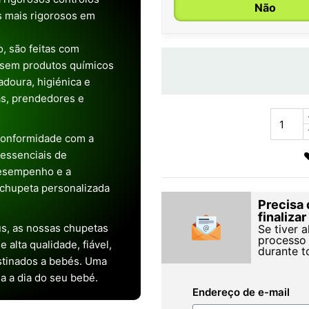
Não
os mais rigorosos em
, são feitas com
 sem produtos químicos
doura, higiénica e
as, prendedores e
conformidade com a
s essenciais de
desempenho e a
chupeta personalizada
Precisa 
finaliza
s, as nossas chupetas
Se tiver 
processo 
alta qualidade, fiável,
durante t
stinados a bebés. Uma
ia a dia do seu bebé.
Endereço de e-mail