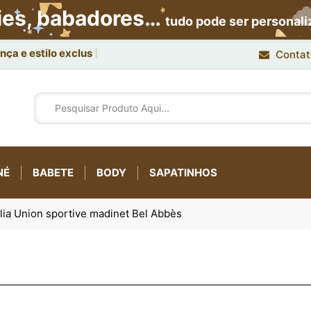
ies, babadores…
tudo pode ser personal
ça e estilo exclusivo.
Contat
NÉ
BABETE
BODY
SAPATINHOS
lia
Union sportive madinet Bel Abbès