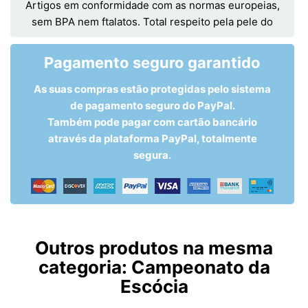
Artigos em conformidade com as normas europeias,
sem BPA nem ftalatos. Total respeito pela pele do
Pagamento seguro garantido
As suas compras estão protegidas pelo sistema
de pagamento seguro do PayPal.
Também pode pagar com cartão bancário
através da plataforma PayPal, totalmente
segura.
Outros produtos na mesma
categoria:
Campeonato da
Escócia