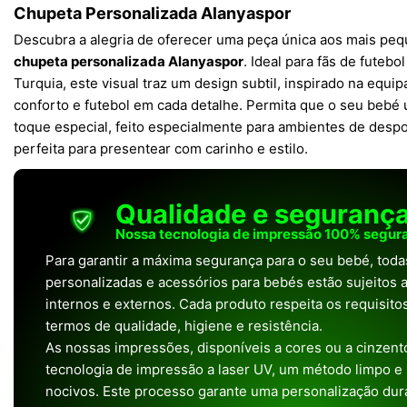
Chupeta Personalizada Alanyaspor
Descubra a alegria de oferecer uma peça única aos mais pe
chupeta personalizada Alanyaspor
. Ideal para fãs de futeb
Turquia, este visual traz um design subtil, inspirado na equi
conforto e futebol em cada detalhe. Permita que o seu bebé
toque especial, feito especialmente para ambientes de despo
perfeita para presentear com carinho e estilo.
Qualidade e seguranç
Nossa tecnologia de impressão 100% segura
Para garantir a máxima segurança para o seu bebé, tod
personalizadas e acessórios para bebés estão sujeitos a
internos e externos. Cada produto respeita os requisit
termos de qualidade, higiene e resistência.
As nossas impressões, disponíveis a cores ou a cinzento
tecnologia de impressão a laser UV, um método limpo e
nocivos. Este processo garante uma personalização dura