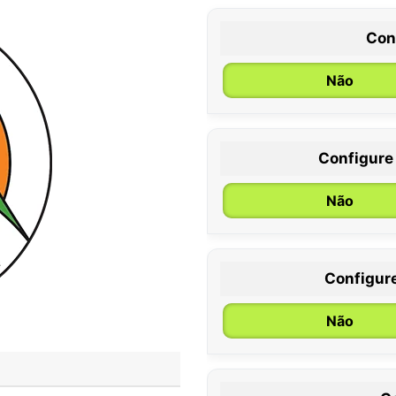
Con
Não
Configure
0 / 6 meses
Não
Configur
Não