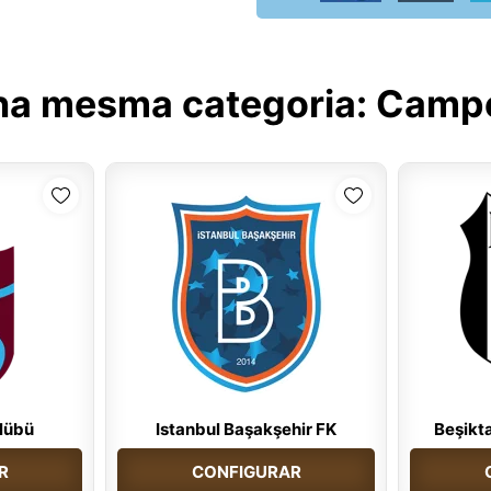
na mesma categoria:
Campe
lübü
Istanbul Başakşehir FK
Beşikt
R
CONFIGURAR