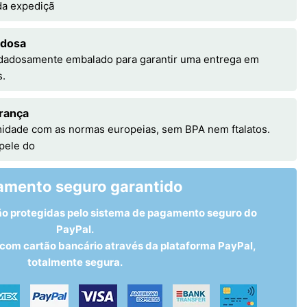
 da expediçã
adosa
idadosamente embalado para garantir uma entrega em
s.
rança
idade com as normas europeias, sem BPA nem ftalatos.
 pele do
amento seguro garantido
ão protegidas pelo sistema de pagamento seguro do
PayPal.
om cartão bancário através da plataforma PayPal,
totalmente segura.