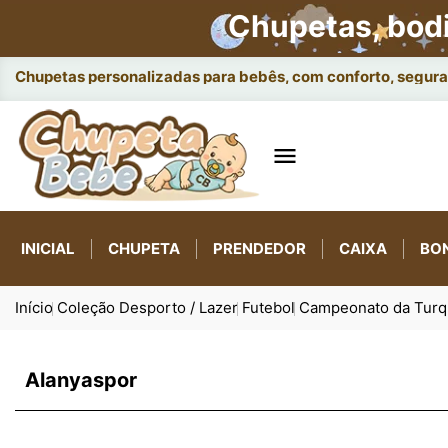
Chupetas, bod
Chupetas personalizadas para bebês, com conforto, seguran

INICIAL
CHUPETA
PRENDEDOR
CAIXA
BO
Início
Coleção Desporto / Lazer
Futebol
Campeonato da Turq
Alanyaspor