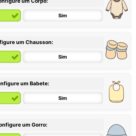
onfigure um Corpo:
Sim
figure um Chausson:
6 / 12 meses
12 / 18 meses
Sim
nfigure um Babete:
Sim
onfigure um Gorro: