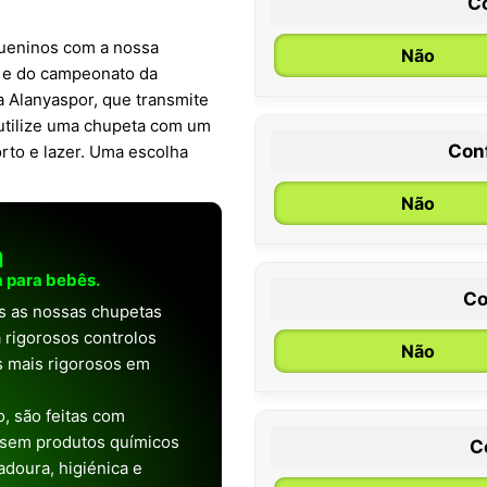
C
queninos com a nossa
Não
ol e do campeonato da
pa Alanyaspor, que transmite
 utilize uma chupeta com um
Con
rto e lazer. Uma escolha
0 / 6 meses
Não
a
 para bebês.
Co
as as nossas chupetas
 rigorosos controlos
Não
os mais rigorosos em
, são feitas com
 sem produtos químicos
C
doura, higiénica e