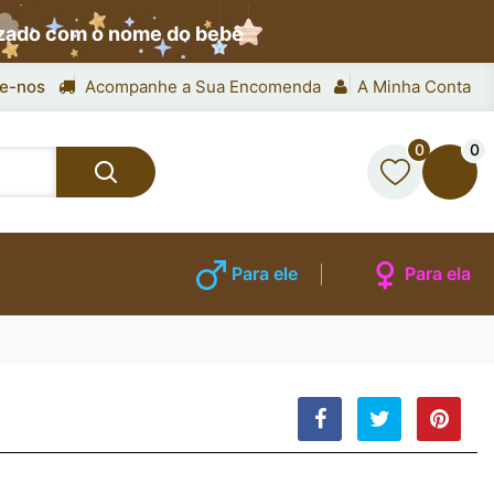
izado com o nome do bebê
e-nos
Acompanhe a Sua Encomenda
A Minha Conta
0
0
Para ele
Para ela