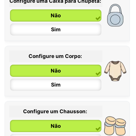
Configure uma Caixa para Chupeta:
Não
Sim
Configure um Corpo:
Não
Sim
Configure um Chausson:
0 / 6 meses
Não
6 / 12 meses