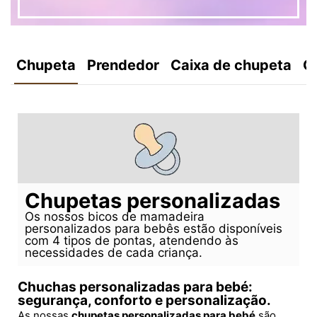
Chupeta
Prendedor
Caixa de chupeta
C
Chupetas personalizadas
Os nossos bicos de mamadeira
personalizados para bebês estão disponíveis
com 4 tipos de pontas, atendendo às
necessidades de cada criança.
Chuchas personalizadas para bebé:
segurança, conforto e personalização.
As nossas
chupetas personalizadas para bebé
são