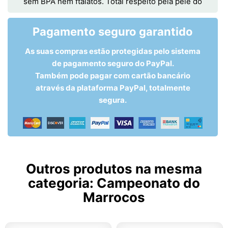
sem BPA nem ftalatos. Total respeito pela pele do
Pagamento seguro garantido
As suas compras estão protegidas pelo sistema
de pagamento seguro do PayPal.
Também pode pagar com cartão bancário
através da plataforma PayPal, totalmente
segura.
Outros produtos na mesma
categoria:
Campeonato do
Marrocos